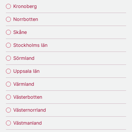
Kronoberg
Norrbotten
Skåne
Stockholms län
Sörmland
Uppsala län
Värmland
Västerbotten
Västernorrland
Västmanland