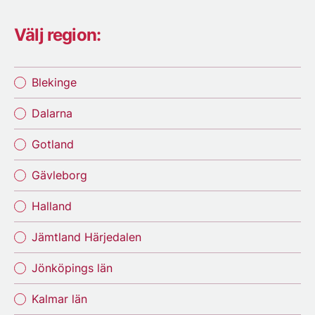
Välj region:
Blekinge
Dalarna
Gotland
Gävleborg
Halland
Jämtland Härjedalen
Jönköpings län
Kalmar län