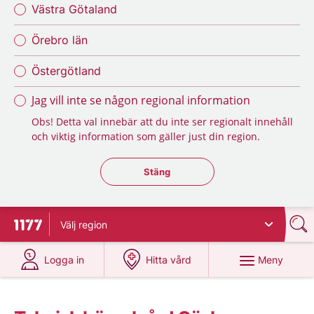
Västra Götaland
Örebro län
Östergötland
Jag vill inte se någon regional information
Obs! Detta val innebär att du inte ser regionalt innehåll
och viktig information som gäller just din region.
Stäng regionsväljaren
Stäng
Välj
region
Till startsidan för 1177
på 1177.se
på 1177.se
Meny
Logga in
Hitta vård