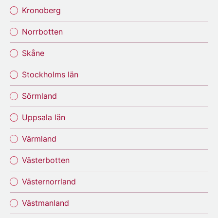
Kronoberg
Norrbotten
Skåne
Stockholms län
Sörmland
Uppsala län
Värmland
Västerbotten
Västernorrland
Västmanland