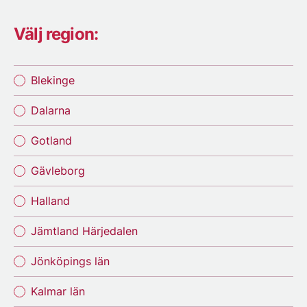
Välj region:
Blekinge
Dalarna
Gotland
Gävleborg
Halland
Jämtland Härjedalen
Jönköpings län
Kalmar län