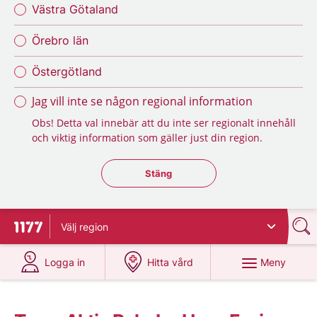
Västra Götaland
Örebro län
Östergötland
Jag vill inte se någon regional information
Obs! Detta val innebär att du inte ser regionalt innehåll
och viktig information som gäller just din region.
Stäng regionsväljaren
Stäng
Välj
region
Till startsidan för 1177
på 1177.se
på 1177.se
Meny
Logga in
Hitta vård