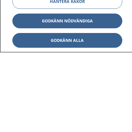
HANTERA KAKOR
GODKÄNN NÖDVÄNDIGA
GODKÄNN ALLA
1177
–
tryggt om din hälsa och vård