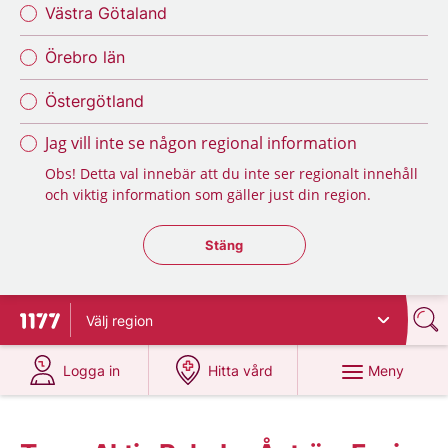
Västra Götaland
Örebro län
Östergötland
Jag vill inte se någon regional information
Obs! Detta val innebär att du inte ser regionalt innehåll
och viktig information som gäller just din region.
Stäng regionsväljaren
Stäng
Välj
region
Till startsidan för 1177
på 1177.se
på 1177.se
Meny
Logga in
Hitta vård