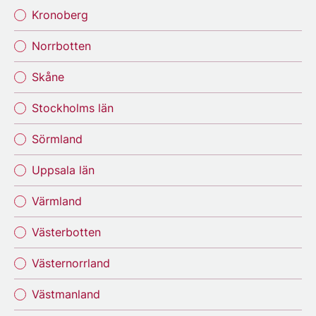
Kronoberg
Norrbotten
Skåne
Stockholms län
Sörmland
Uppsala län
Värmland
Västerbotten
Västernorrland
Västmanland