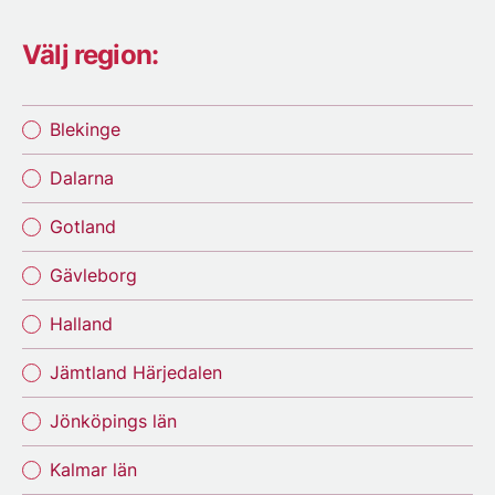
Välj region:
Blekinge
Dalarna
Gotland
Gävleborg
Halland
Jämtland Härjedalen
Jönköpings län
Kalmar län