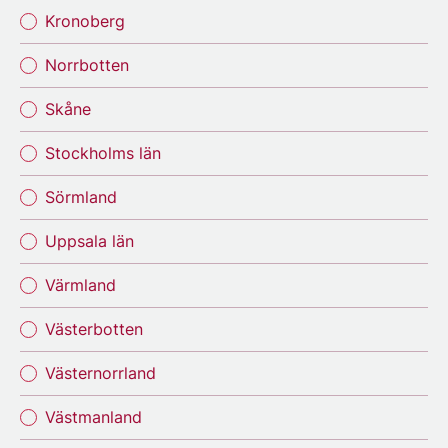
Kronoberg
Norrbotten
Skåne
Stockholms län
Sörmland
Uppsala län
Värmland
Västerbotten
Västernorrland
Västmanland