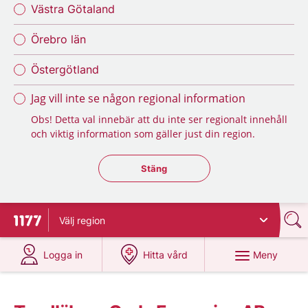
Västra Götaland
Örebro län
Östergötland
Jag vill inte se någon regional information
Obs! Detta val innebär att du inte ser regionalt innehåll
och viktig information som gäller just din region.
Stäng regionsväljaren
Stäng
Välj
region
Till startsidan för 1177
på 1177.se
på 1177.se
Meny
Logga in
Hitta vård