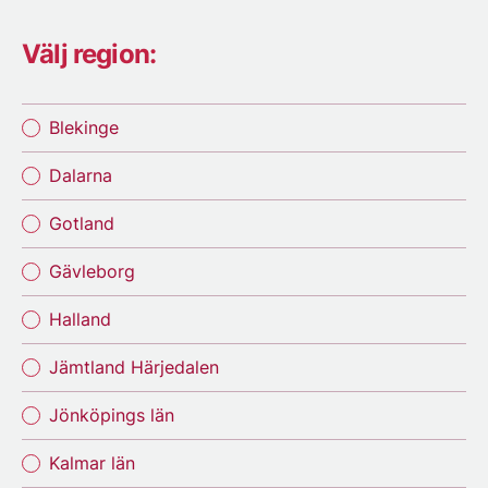
Välj region:
Blekinge
Dalarna
Gotland
Gävleborg
Halland
Jämtland Härjedalen
Jönköpings län
Kalmar län