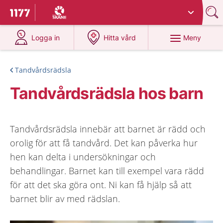
Du har valt region
Skåne
.
Till startsidan för 1177
på 1177.se
på 1177.se
Meny
Logga in
Hitta vård
Tandvårdsrädsla
Tandvårdsrädsla hos barn
Tandvårdsrädsla innebär att barnet är rädd och
orolig för att få tandvård. Det kan påverka hur
hen kan delta i undersökningar och
behandlingar. Barnet kan till exempel vara rädd
för att det ska göra ont. Ni kan få hjälp så att
barnet blir av med rädslan.