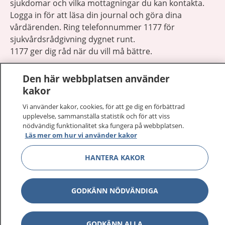
sjukdomar och vilka mottagningar du kan kontakta.
Logga in för att läsa din journal och göra dina
vårdärenden. Ring telefonnummer 1177 för
sjukvårdsrådgivning dygnet runt.
1177 ger dig råd när du vill må bättre.
Den här webbplatsen använder
kakor
Vi använder kakor, cookies, för att ge dig en förbättrad
Visa inn
upplevelse, sammanställa statistik och för att viss
1177 på flera språk
nödvändig funktionalitet ska fungera på webbplatsen.
Läs mer om hur vi använder kakor
Visa inn
Om 1177
HANTERA KAKOR
Visa inn
Kontakt
GODKÄNN NÖDVÄNDIGA
Behandling av personuppgifter
GODKÄNN ALLA