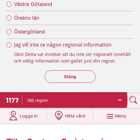
Västra Götaland
Örebro län
Östergötland
Jag vill inte se någon regional information
Obs! Detta val innebär att du inte ser regionalt innehåll
och viktig information som gäller just din region.
Stäng regionsväljaren
Stäng
Välj
region
Till startsidan för 1177
på 1177.se
på 1177.se
Meny
Logga in
Hitta vård