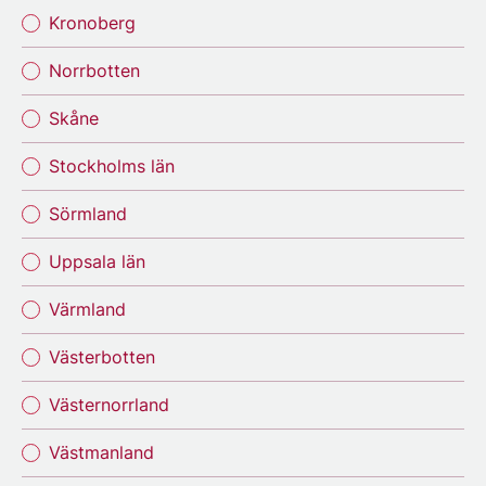
Kronoberg
Norrbotten
Skåne
Stockholms län
Sörmland
Uppsala län
Värmland
Västerbotten
Västernorrland
Västmanland