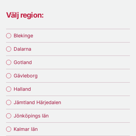
Välj region:
Blekinge
Dalarna
Gotland
Gävleborg
Halland
Jämtland Härjedalen
Jönköpings län
Kalmar län