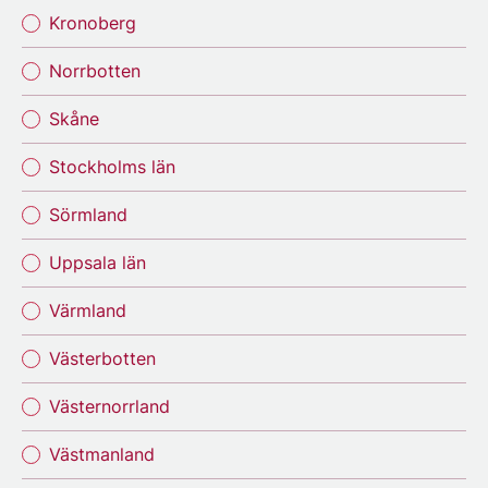
Kronoberg
Norrbotten
Skåne
Stockholms län
Sörmland
Uppsala län
Värmland
Västerbotten
Västernorrland
Västmanland