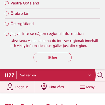
Västra Götaland
Örebro län
Östergötland
Jag vill inte se någon regional information
Obs! Detta val innebär att du inte ser regionalt innehåll
och viktig information som gäller just din region.
Stäng regionsväljaren
Stäng
Välj
region
Till startsidan för 1177
på 1177.se
på 1177.se
Meny
Logga in
Hitta vård