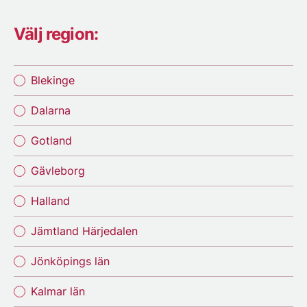
Välj region:
Blekinge
Dalarna
Gotland
Gävleborg
Halland
Jämtland Härjedalen
Jönköpings län
Kalmar län