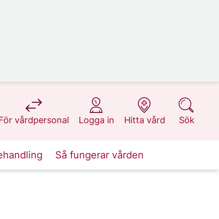
på 1177.se
på 1177.se
på 1177.se
på 1177.se
För vårdpersonal
Logga in
Hitta vård
Sök
ehandling
Så fungerar vården