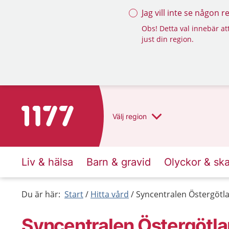
Jag vill inte se någon 
Obs! Detta val innebär att
just din region.
Till startsidan för 1177
Välj
region
Liv & hälsa
Barn & gravid
Olyckor & sk
Du är här:
Start
Hitta vård
Syncentralen Östergötl
Syncentralen Östergötla