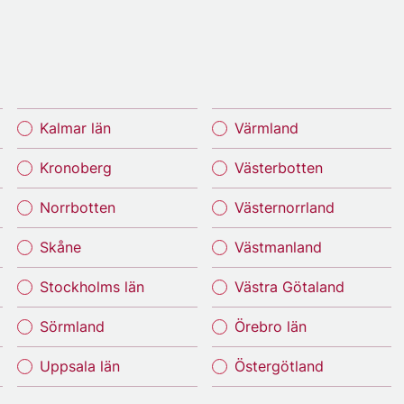
Kalmar län
Värmland
Kronoberg
Västerbotten
Norrbotten
Västernorrland
Skåne
Västmanland
Stockholms län
Västra Götaland
Sörmland
Örebro län
Uppsala län
Östergötland