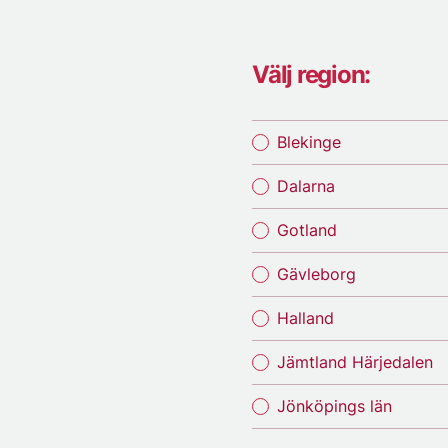
Välj region:
Blekinge
Dalarna
Gotland
Gävleborg
Halland
Jämtland Härjedalen
Jönköpings län