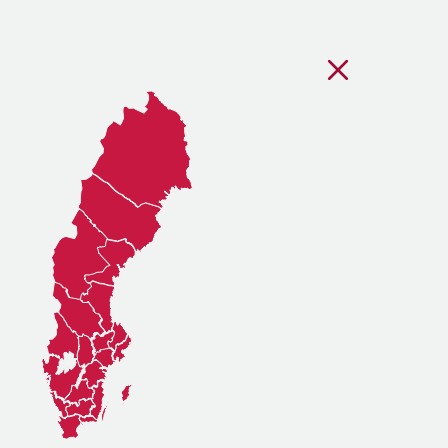
Stäng regionsvälj