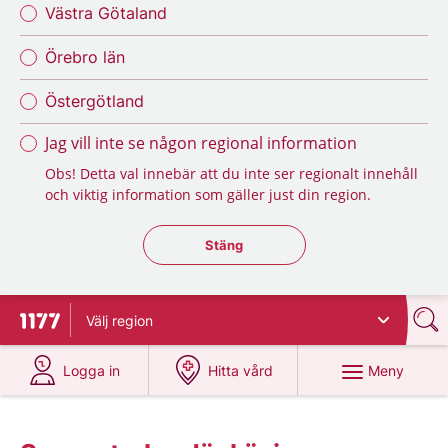
Västra Götaland
Örebro län
Östergötland
Jag vill inte se någon regional information
Obs! Detta val innebär att du inte ser regionalt innehåll
och viktig information som gäller just din region.
Stäng regionsväljaren
Stäng
Välj
region
Till startsidan för 1177
på 1177.se
på 1177.se
Meny
Logga in
Hitta vård