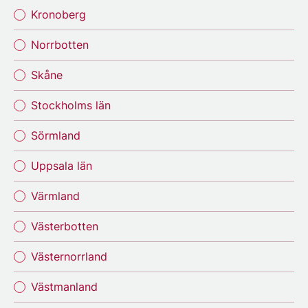
Kronoberg
Norrbotten
Skåne
Stockholms län
Sörmland
Uppsala län
Värmland
Västerbotten
Västernorrland
Västmanland