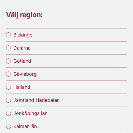
Välj region:
Blekinge
Dalarna
Gotland
Gävleborg
Halland
Jämtland Härjedalen
Jönköpings län
Kalmar län