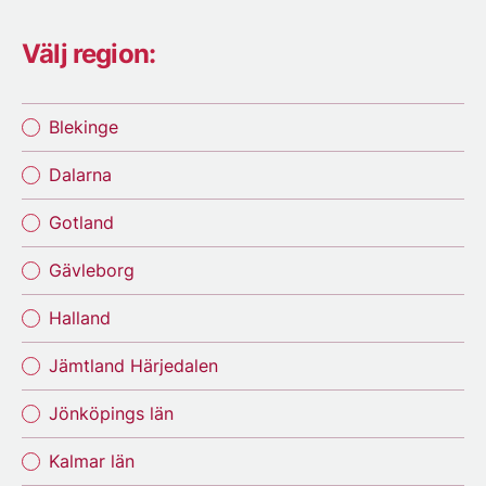
Välj region:
Blekinge
Dalarna
Gotland
Gävleborg
Halland
Jämtland Härjedalen
Jönköpings län
Kalmar län