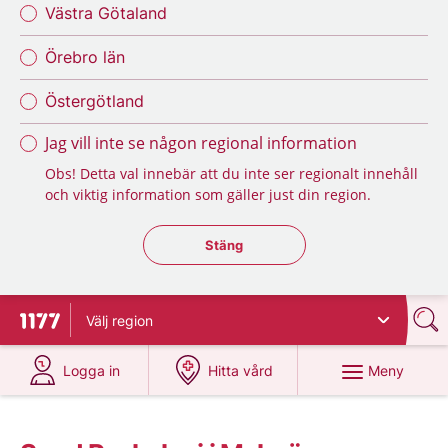
Västra Götaland
Örebro län
Östergötland
Jag vill inte se någon regional information
Obs! Detta val innebär att du inte ser regionalt innehåll
och viktig information som gäller just din region.
Stäng regionsväljaren
Stäng
Välj
region
Till startsidan för 1177
på 1177.se
på 1177.se
Meny
Logga in
Hitta vård