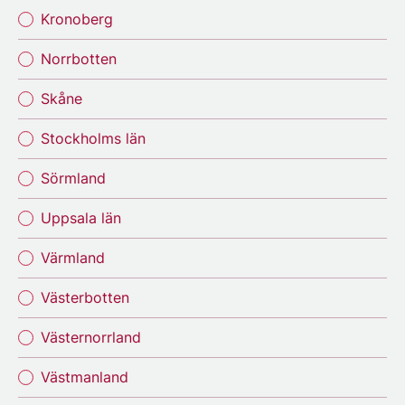
Kronoberg
Norrbotten
Skåne
Stockholms län
Sörmland
Uppsala län
Värmland
Västerbotten
Västernorrland
Västmanland