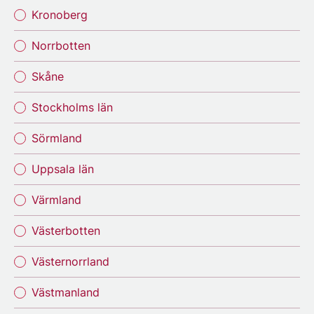
Kronoberg
Norrbotten
Skåne
Stockholms län
Sörmland
Uppsala län
Värmland
Västerbotten
Västernorrland
Västmanland