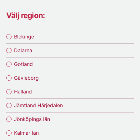
Välj region:
Blekinge
Dalarna
Gotland
Gävleborg
Halland
Jämtland Härjedalen
Jönköpings län
Kalmar län