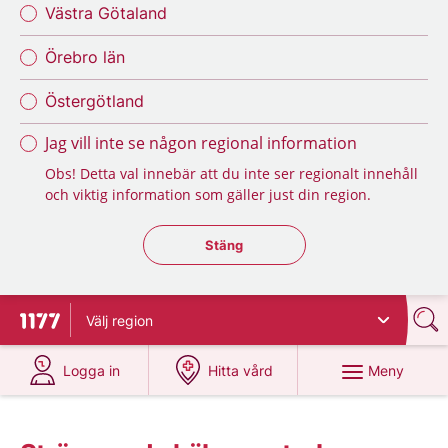
Västra Götaland
Örebro län
Östergötland
Jag vill inte se någon regional information
Obs! Detta val innebär att du inte ser regionalt innehåll
och viktig information som gäller just din region.
Stäng regionsväljaren
Stäng
Välj
region
Till startsidan för 1177
på 1177.se
på 1177.se
Meny
Logga in
Hitta vård