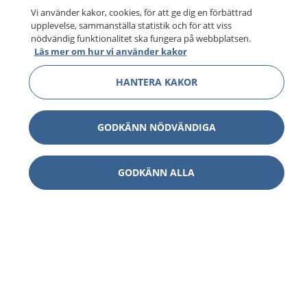
Vi använder kakor, cookies, för att ge dig en förbättrad
upplevelse, sammanställa statistik och för att viss
nödvändig funktionalitet ska fungera på webbplatsen.
Läs mer om hur vi använder kakor
HANTERA KAKOR
GODKÄNN NÖDVÄNDIGA
GODKÄNN ALLA
1177
–
tryggt om din hälsa och vård
På 1177.se får du råd om hälsa och information om
sjukdomar och vilka mottagningar du kan kontakta.
Logga in för att läsa din journal och göra dina