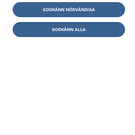
GODKÄNN NÖDVÄNDIGA
GODKÄNN ALLA
1177
–
tryggt om din hälsa och vård
På 1177.se får du råd om hälsa och information om
sjukdomar och vilka mottagningar du kan kontakta.
Logga in för att läsa din journal och göra dina
vårdärenden. Ring telefonnummer 1177 för
sjukvårdsrådgivning dygnet runt.
1177 ger dig råd när du vill må bättre.