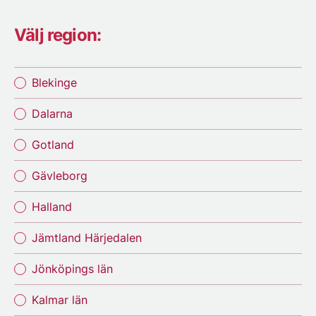
Välj region:
Blekinge
Dalarna
Gotland
Gävleborg
Halland
Jämtland Härjedalen
Jönköpings län
Kalmar län