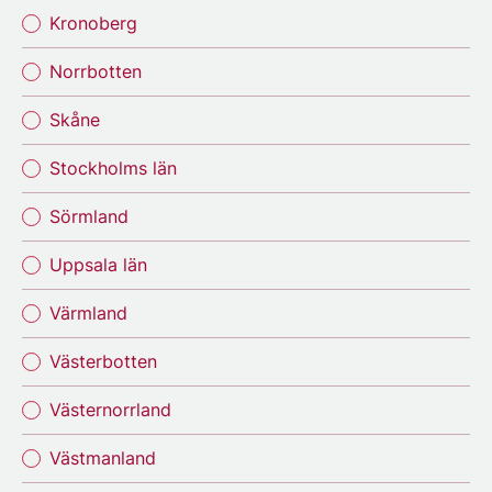
Kronoberg
Norrbotten
Skåne
Stockholms län
Sörmland
Uppsala län
Värmland
Västerbotten
Västernorrland
Västmanland