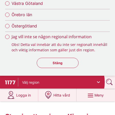
Västra Götaland
Örebro län
Östergötland
Jag vill inte se någon regional information
Obs! Detta val innebär att du inte ser regionalt innehåll
och viktig information som gäller just din region.
Stäng regionsväljaren
Stäng
Välj
region
Till startsidan för 1177
på 1177.se
på 1177.se
Meny
Logga in
Hitta vård