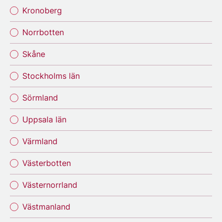
Kronoberg
Norrbotten
Skåne
Stockholms län
Sörmland
Uppsala län
Värmland
Västerbotten
Västernorrland
Västmanland