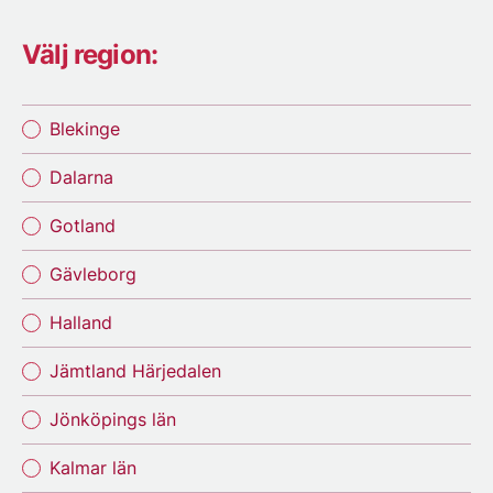
Välj region:
Blekinge
Dalarna
Gotland
Gävleborg
Halland
Jämtland Härjedalen
Jönköpings län
Kalmar län