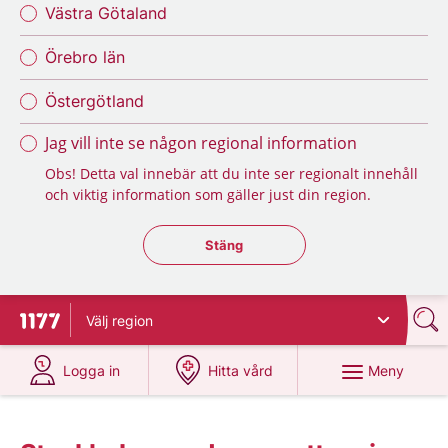
Västra Götaland
Örebro län
Östergötland
Jag vill inte se någon regional information
Obs! Detta val innebär att du inte ser regionalt innehåll
och viktig information som gäller just din region.
Stäng regionsväljaren
Stäng
Välj
region
Till startsidan för 1177
på 1177.se
på 1177.se
Meny
Logga in
Hitta vård