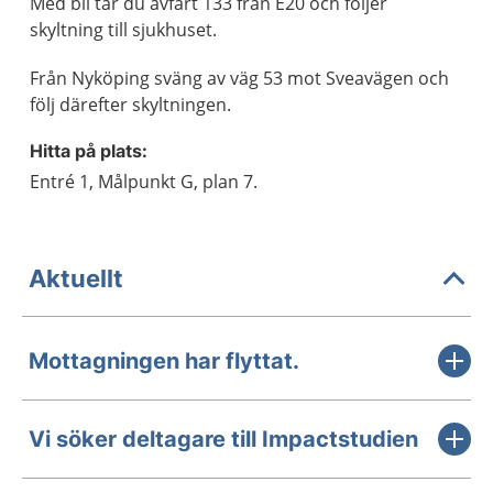
Med bil tar du avfart 133 från E20 och följer
skyltning till sjukhuset.
Från Nyköping sväng av väg 53 mot Sveavägen och
följ därefter skyltningen.
Hitta på plats:
Entré 1, Målpunkt G, plan 7.
Aktuellt
Mottagningen har flyttat.
Vi söker deltagare till Impactstudien