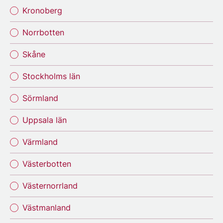
Kronoberg
Norrbotten
Skåne
Stockholms län
Sörmland
Uppsala län
Värmland
Västerbotten
Västernorrland
Västmanland