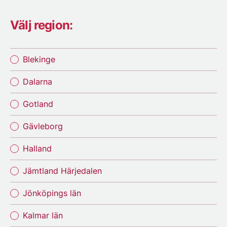
Välj region:
Blekinge
Dalarna
Gotland
Gävleborg
Halland
Jämtland Härjedalen
Jönköpings län
Kalmar län