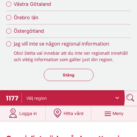
Västra Götaland
Örebro län
Östergötland
Jag vill inte se någon regional information
Obs! Detta val innebär att du inte ser regionalt innehåll
och viktig information som gäller just din region.
Stäng regionsväljaren
Stäng
Välj
region
Till startsidan för 1177
på 1177.se
på 1177.se
Meny
Logga in
Hitta vård