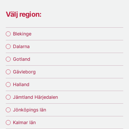
Välj region:
Blekinge
Dalarna
Gotland
Gävleborg
Halland
Jämtland Härjedalen
Jönköpings län
Kalmar län