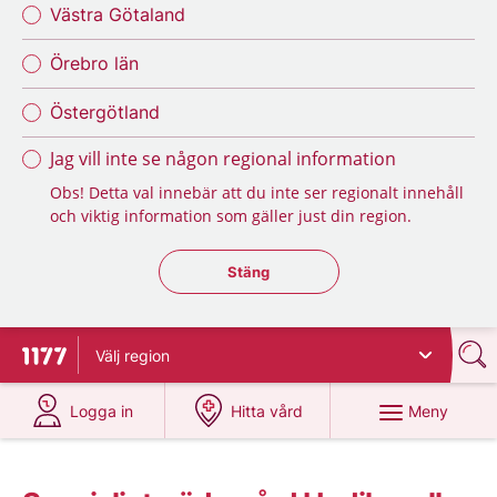
Västra Götaland
Örebro län
Östergötland
Jag vill inte se någon regional information
Obs! Detta val innebär att du inte ser regionalt innehåll
och viktig information som gäller just din region.
Stäng regionsväljaren
Stäng
Välj
region
Till startsidan för 1177
på 1177.se
på 1177.se
Meny
Logga in
Hitta vård