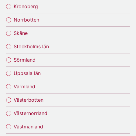
Kronoberg
Norrbotten
Skåne
Stockholms län
Sörmland
Uppsala län
Värmland
Västerbotten
Västernorrland
Västmanland