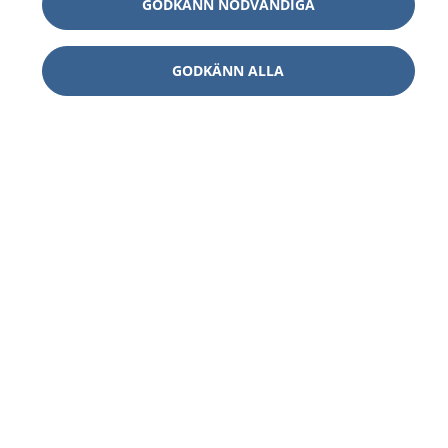
GODKÄNN NÖDVÄNDIGA
GODKÄNN ALLA