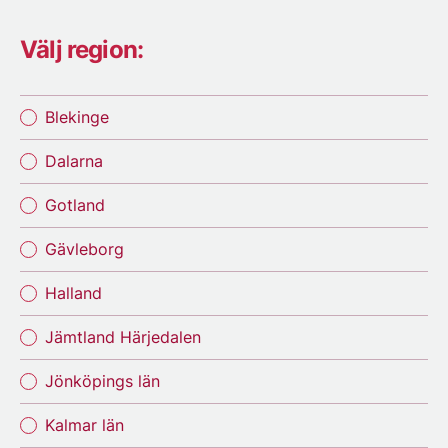
Välj region:
Blekinge
Dalarna
Gotland
Gävleborg
Halland
Jämtland Härjedalen
Jönköpings län
Kalmar län