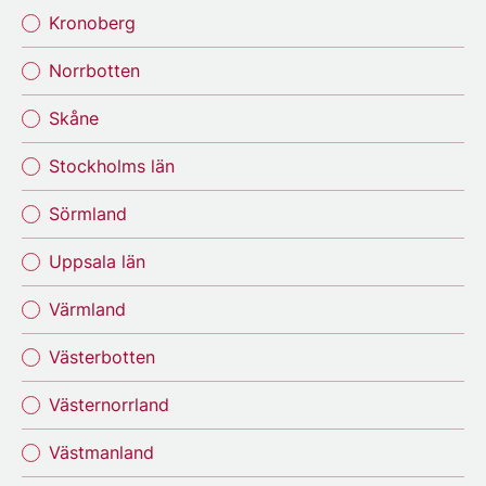
Kronoberg
Norrbotten
Skåne
Stockholms län
Sörmland
Uppsala län
Värmland
Västerbotten
Västernorrland
Västmanland