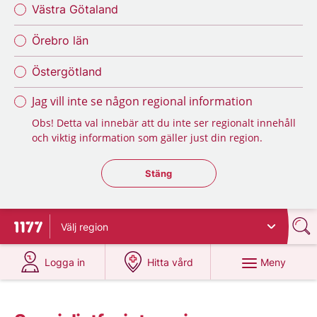
Västra Götaland
Örebro län
Östergötland
Jag vill inte se någon regional information
Obs! Detta val innebär att du inte ser regionalt innehåll
och viktig information som gäller just din region.
Stäng regionsväljaren
Stäng
Välj
region
Till startsidan för 1177
på 1177.se
på 1177.se
Meny
Logga in
Hitta vård