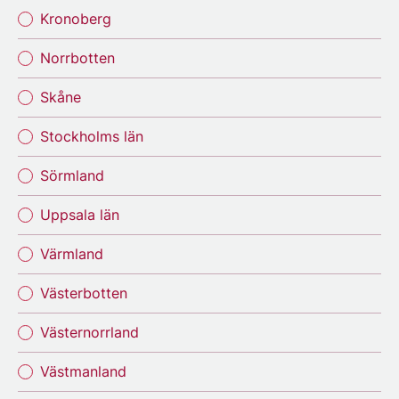
Kronoberg
Norrbotten
Skåne
Stockholms län
Sörmland
Uppsala län
Värmland
Västerbotten
Västernorrland
Västmanland