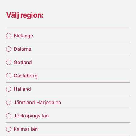
Välj region:
Blekinge
Dalarna
Gotland
Gävleborg
Halland
Jämtland Härjedalen
Jönköpings län
Kalmar län