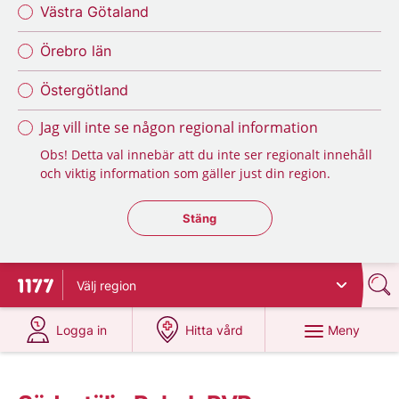
Västra Götaland
Örebro län
Östergötland
Jag vill inte se någon regional information
Obs! Detta val innebär att du inte ser regionalt innehåll
och viktig information som gäller just din region.
Stäng regionsväljaren
Stäng
Välj
region
Till startsidan för 1177
på 1177.se
på 1177.se
Meny
Logga in
Hitta vård