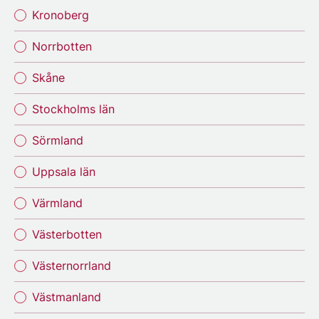
Kronoberg
Norrbotten
Skåne
Stockholms län
Sörmland
Uppsala län
Värmland
Västerbotten
Västernorrland
Västmanland