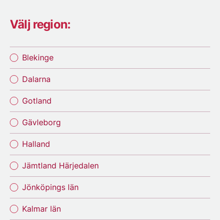
Välj region:
Blekinge
Dalarna
Gotland
Gävleborg
Halland
Jämtland Härjedalen
Jönköpings län
Kalmar län