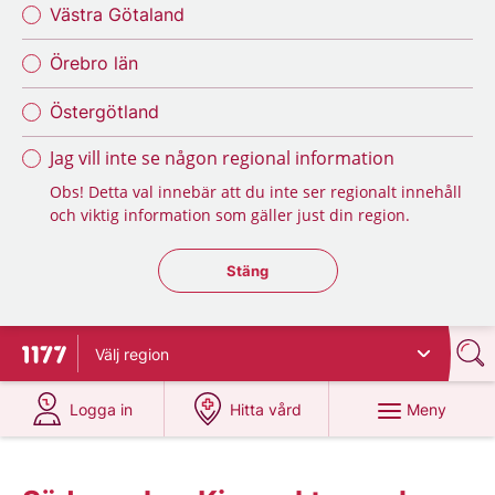
Västra Götaland
Örebro län
Östergötland
Jag vill inte se någon regional information
Obs! Detta val innebär att du inte ser regionalt innehåll
och viktig information som gäller just din region.
Stäng regionsväljaren
Stäng
Välj
region
Till startsidan för 1177
på 1177.se
på 1177.se
Meny
Logga in
Hitta vård