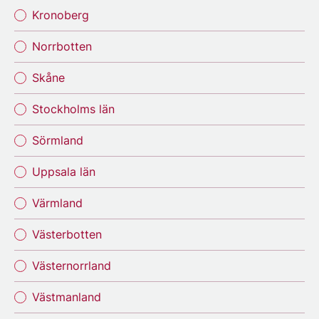
Kronoberg
Norrbotten
Skåne
Stockholms län
Sörmland
Uppsala län
Värmland
Västerbotten
Västernorrland
Västmanland