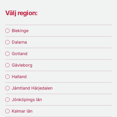
Välj region:
Blekinge
Dalarna
Gotland
Gävleborg
Halland
Jämtland Härjedalen
Jönköpings län
Kalmar län