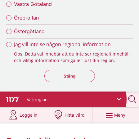
Västra Götaland
Örebro län
Östergötland
Jag vill inte se någon regional information
Obs! Detta val innebär att du inte ser regionalt innehåll
och viktig information som gäller just din region.
Stäng regionsväljaren
Stäng
Välj
region
Till startsidan för 1177
på 1177.se
på 1177.se
Meny
Logga in
Hitta vård