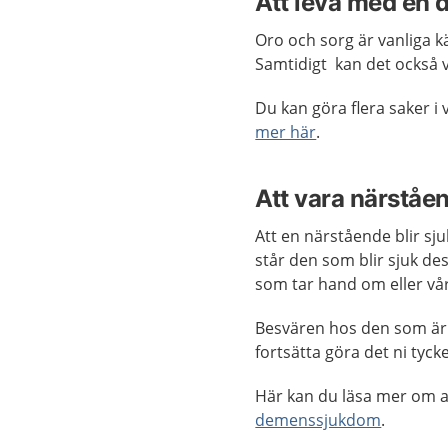
Att leva med en
Oro och sorg är vanliga 
Samtidigt kan det också v
Du kan göra flera saker 
mer här
.
Att vara närståe
Att en närstående blir sj
står den som blir sjuk des
som tar hand om eller v
Besvären hos den som är 
fortsätta göra det ni tyc
Här kan du läsa mer om 
demenssjukdom
.