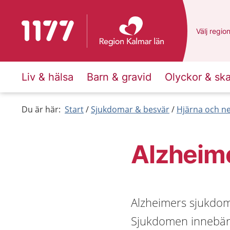
Till startsidan för 1177
Du har va
Välj
en an
regio
Liv & hälsa
Barn & gravid
Olyckor & sk
Du är här:
Start
Sjukdomar & besvär
Hjärna och n
Alzheim
Alzheimers sjukdo
Sjukdomen innebär t