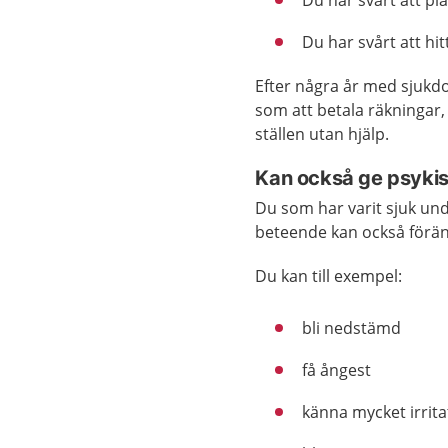
Du har svårt att pl
Du har svårt att hit
Efter några år med sjukdo
som att betala räkningar, 
ställen utan hjälp.
Kan också ge psyki
Du som har varit sjuk und
beteende kan också förän
Du kan till exempel:
bli nedstämd
få ångest
känna mycket irrita