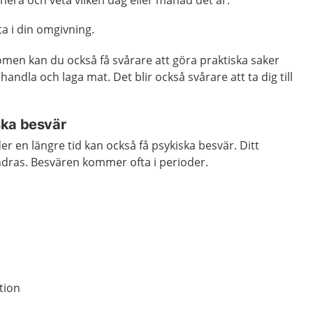
anera och veta vilken dag eller månad det är.
ta i din omgivning.
men kan du också få svårare att göra praktiska saker
handla och laga mat. Det blir också svårare att ta dig till
ska besvär
er en längre tid kan också få psykiska besvär. Ditt
dras. Besvären kommer ofta i perioder.
tion