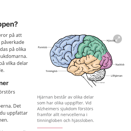
oppen?
ror på att
t påverkade
das på olika
sjukdomarna.
på vilka delar
de.
ner
örstörs
Förstora bilden
Hjärnan består av olika delar
som har olika uppgifter. Vid
berna. Det
Alzheimers sjukdom förstörs
du uppfattar
framför allt nervcellerna i
nen.
tinningloben och hjässloben.