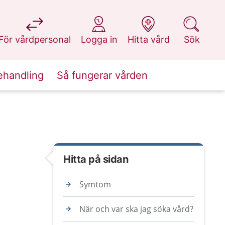
på 1177.se
på 1177.se
på 1177.se
på 1177.se
För vårdpersonal
Logga in
Hitta vård
Sök
ehandling
Så fungerar vården
Hitta på sidan
Symtom
När och var ska jag söka vård?