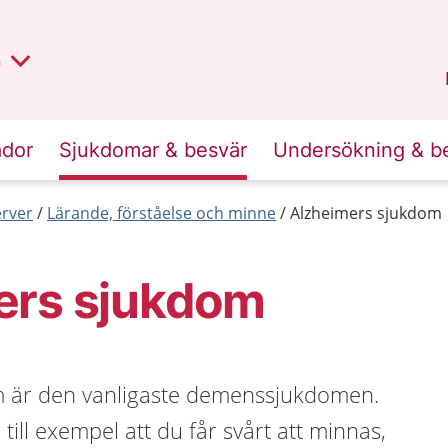
lt region
nan
n
Kalmar län
.
ador
Sjukdomar & besvär
Undersökning & b
erver
Lärande, förståelse och minne
Alzheimers sjukdom
ers sjukdom
m är den vanligaste demenssjukdomen.
ill exempel att du får svårt att minnas,