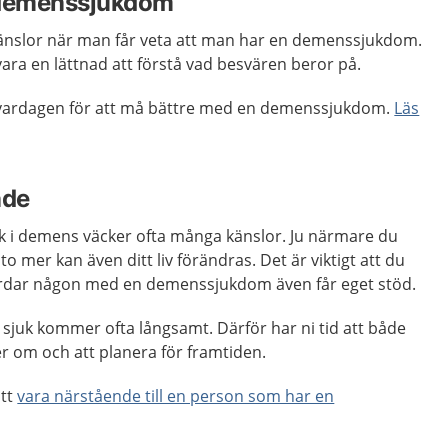
 demenssjukdom
känslor när man får veta att man har en demenssjukdom.
ara en lättnad att förstå vad besvären beror på.
i vardagen för att må bättre med en demenssjukdom.
Läs
nde
uk i demens väcker ofta många känslor. Ju närmare du
to mer kan även ditt liv förändras. Det är viktigt att du
årdar någon med en demenssjukdom även får eget stöd.
sjuk kommer ofta långsamt. Därför har ni tid att både
ker om och att planera för framtiden.
att
vara närstående till en person som har en