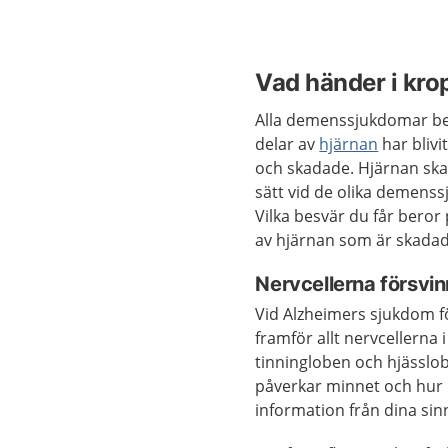
Vad händer i kr
Alla demenssjukdomar be
delar av
hjärnan
har blivi
och skadade. Hjärnan ska
sätt vid de olika demens
Vilka besvär du får beror 
av hjärnan som är skada
Nervcellerna försvin
Vid Alzheimers sjukdom f
framför allt nervcellerna i
tinningloben och hjässlo
påverkar minnet och hur 
information från dina sin