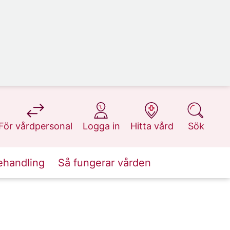
på 1177.se
på 1177.se
på 1177.se
på 1177.se
För vårdpersonal
Logga in
Hitta vård
Sök
ehandling
Så fungerar vården