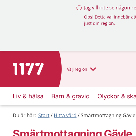
Jag vill inte se någon 
Obs! Detta val innebär att
just din region.
Till startsidan för 1177
Välj
region
Liv & hälsa
Barn & gravid
Olyckor & sk
Du är här:
Start
Hitta vård
Smärtmottagning Gävle
Smärtmottagning Gävle