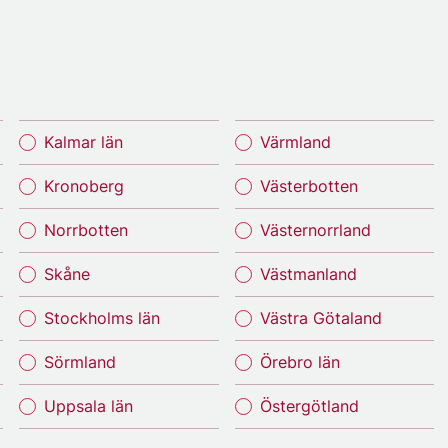
Kalmar län
Värmland
Kronoberg
Västerbotten
Norrbotten
Västernorrland
Skåne
Västmanland
Stockholms län
Västra Götaland
Sörmland
Örebro län
Uppsala län
Östergötland