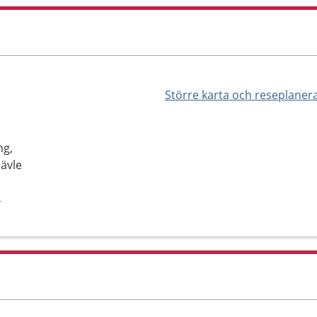
Större karta och reseplaner
ng,
Gävle
e