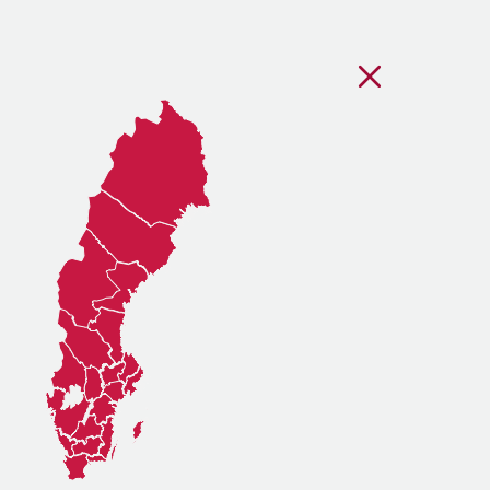
Stäng regionsvälj