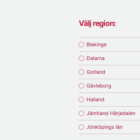
Välj region:
Blekinge
Dalarna
Gotland
Gävleborg
Halland
Jämtland Härjedalen
Jönköpings län