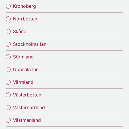
Kronoberg
Norrbotten
Skåne
Stockholms län
Sörmland
Uppsala län
Värmland
Västerbotten
Västernorrland
Västmanland