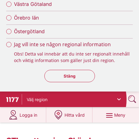
Västra Götaland
Örebro län
Östergötland
Jag vill inte se någon regional information
Obs! Detta val innebär att du inte ser regionalt innehåll
och viktig information som gäller just din region.
Stäng regionsväljaren
Stäng
Välj
region
Till startsidan för 1177
på 1177.se
på 1177.se
Meny
Logga in
Hitta vård