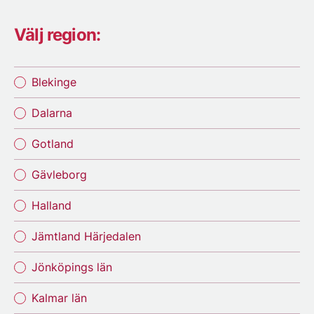
Välj region:
Blekinge
Dalarna
Gotland
Gävleborg
Halland
Jämtland Härjedalen
Jönköpings län
Kalmar län