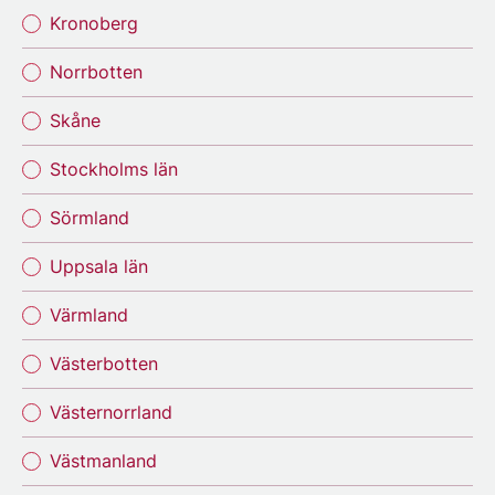
Kronoberg
Norrbotten
Skåne
Stockholms län
Sörmland
Uppsala län
Värmland
Västerbotten
Västernorrland
Västmanland