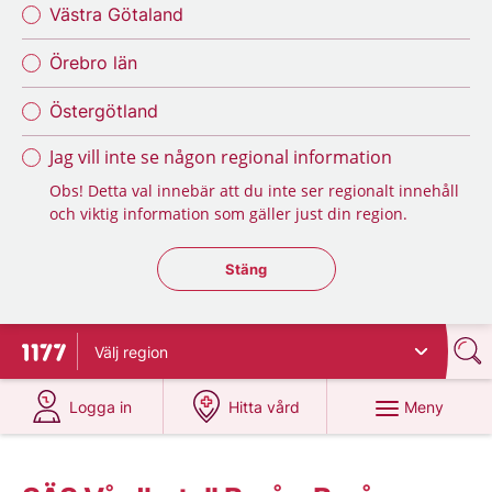
Västra Götaland
Örebro län
Östergötland
Jag vill inte se någon regional information
Obs! Detta val innebär att du inte ser regionalt innehåll
och viktig information som gäller just din region.
Stäng regionsväljaren
Stäng
Välj
region
Till startsidan för 1177
på 1177.se
på 1177.se
Meny
Logga in
Hitta vård