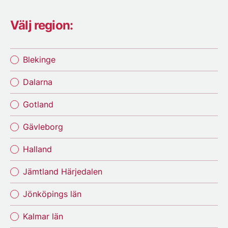
Välj region:
Blekinge
Dalarna
Gotland
Gävleborg
Halland
Jämtland Härjedalen
Jönköpings län
Kalmar län