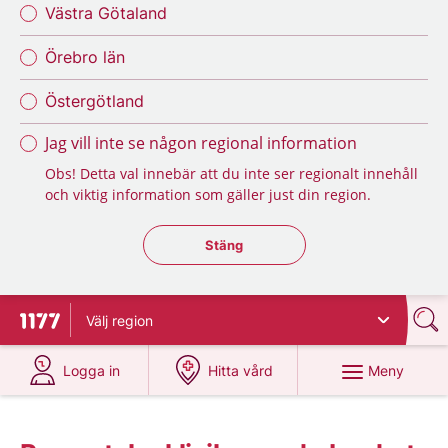
Västra Götaland
Örebro län
Östergötland
Jag vill inte se någon regional information
Obs! Detta val innebär att du inte ser regionalt innehåll
och viktig information som gäller just din region.
Stäng regionsväljaren
Stäng
Välj
region
Till startsidan för 1177
på 1177.se
på 1177.se
Meny
Logga in
Hitta vård