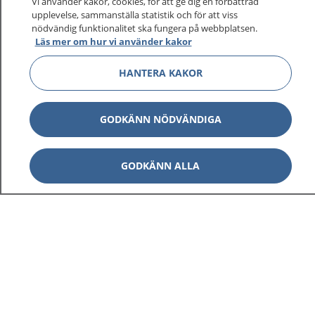
Vi använder kakor, cookies, för att ge dig en förbättrad
upplevelse, sammanställa statistik och för att viss
nödvändig funktionalitet ska fungera på webbplatsen.
Läs mer om hur vi använder kakor
HANTERA KAKOR
GODKÄNN NÖDVÄNDIGA
GODKÄNN ALLA
1177
–
tryggt om din hälsa och vård