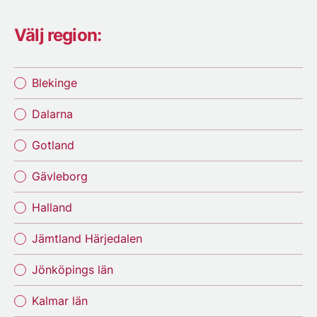
Välj region:
Blekinge
Dalarna
Gotland
Gävleborg
Halland
Jämtland Härjedalen
Jönköpings län
Kalmar län