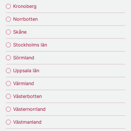
Kronoberg
Norrbotten
Skåne
Stockholms län
Sörmland
Uppsala län
Värmland
Västerbotten
Västernorrland
Västmanland