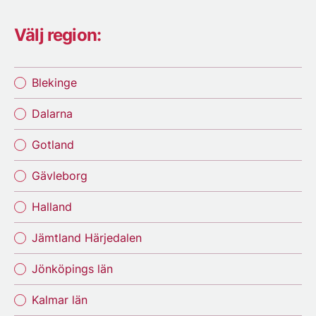
Välj region:
Blekinge
Dalarna
Gotland
Gävleborg
Halland
Jämtland Härjedalen
Jönköpings län
Kalmar län