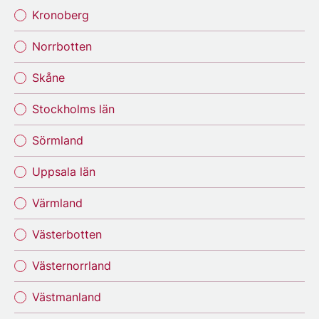
Kronoberg
Norrbotten
Skåne
Stockholms län
Sörmland
Uppsala län
Värmland
Västerbotten
Västernorrland
Västmanland