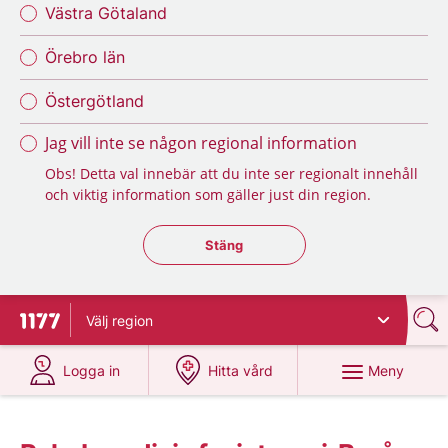
Västra Götaland
Örebro län
Östergötland
Jag vill inte se någon regional information
Obs! Detta val innebär att du inte ser regionalt innehåll
och viktig information som gäller just din region.
Stäng regionsväljaren
Stäng
Välj
region
Till startsidan för 1177
på 1177.se
på 1177.se
Meny
Logga in
Hitta vård