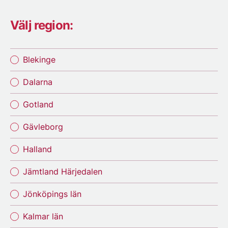
Välj region:
Blekinge
Dalarna
Gotland
Gävleborg
Halland
Jämtland Härjedalen
Jönköpings län
Kalmar län