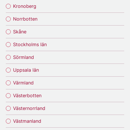
Kronoberg
Norrbotten
Skåne
Stockholms län
Sörmland
Uppsala län
Värmland
Västerbotten
Västernorrland
Västmanland