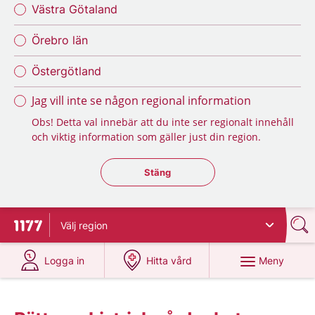
Västra Götaland
Örebro län
Östergötland
Jag vill inte se någon regional information
Obs! Detta val innebär att du inte ser regionalt innehåll
och viktig information som gäller just din region.
Stäng regionsväljaren
Stäng
Välj
region
Till startsidan för 1177
på 1177.se
på 1177.se
Meny
Logga in
Hitta vård