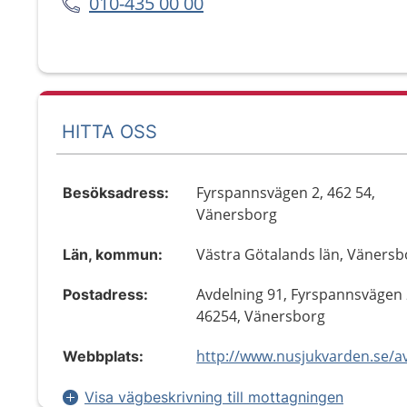
010-435 00 00
HITTA OSS
Fyrspannsvägen 2, 462 54,
Besöksadress:
Vänersborg
Västra Götalands län, Vänersb
Län, kommun:
Avdelning 91, Fyrspannsvägen 
Postadress:
46254, Vänersborg
Webbplats:
Visa vägbeskrivning till mottagningen