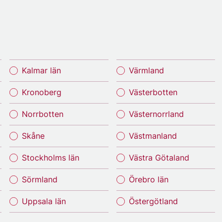
Kalmar län
Värmland
Kronoberg
Västerbotten
Norrbotten
Västernorrland
Skåne
Västmanland
Stockholms län
Västra Götaland
Sörmland
Örebro län
Uppsala län
Östergötland