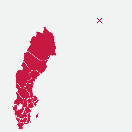
Stäng regionsvälj