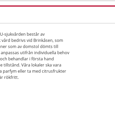
NU-sjukvården består av
sk vård bedrivs vid Brinkåsen, som
oner som av domstol dömts till
h anpassas utifrån individuella behov
 och behandlar i första hand
tillstånd. Våra lokaler ska vara
da parfym eller ta med citrusfrukter
 rökfritt.