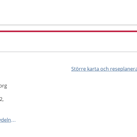
Större karta och reseplaner
org
2,
http://www.nusjukvarden.se/avdelningar-och-mottagningar/avdelning-91-rattspsykiatri/