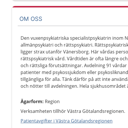
OM OSS
Den vuxenpsykiatriska specialistpsykiatrin inom 
allmänpsykiatri och rättspsykiatri. Rättspsykiatri
ligger strax utanför Vänersborg. Här vårdas pers
rättspsykiatrisk vård. Vårdtiden är ofta längre oc
och rättsliga förutsättningar. Avdelning 91 vårdar
patienter med psykossjukdom eller psykosliknande 
tillgängliga för alla. Tänk därför på att inte använ
och nötter till avdelningen. Hela sjukhusområdet är
Ägarform
:
Region
Verksamheten tillhör Västra Götalandsregionen.
Patientavgifter i Västra Götalandsregionen