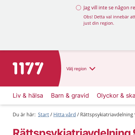
Jag vill inte se någon 
Obs! Detta val innebär att
just din region.
Till startsidan för 1177
Välj
region
Liv & hälsa
Barn & gravid
Olyckor & sk
Du är här:
Start
Hitta vård
Rättspsykiatriavdelning
Rättspsykiatriavdelning