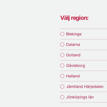
Välj region:
Blekinge
Dalarna
Gotland
Gävleborg
Halland
Jämtland Härjedalen
Jönköpings län