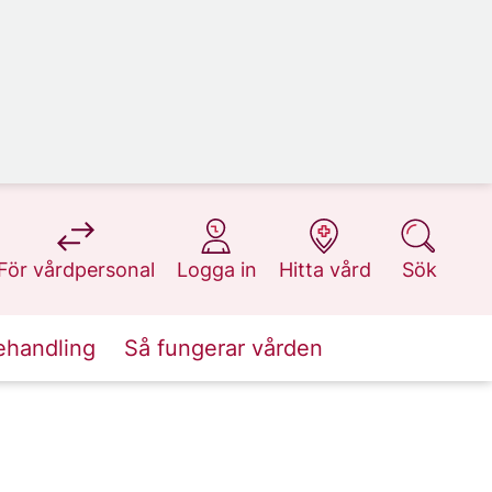
på 1177.se
på 1177.se
på 1177.se
på 1177.se
För vårdpersonal
Logga in
Hitta vård
Sök
ehandling
Så fungerar vården