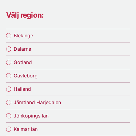
Välj region:
Blekinge
Dalarna
Gotland
Gävleborg
Halland
Jämtland Härjedalen
Jönköpings län
Kalmar län