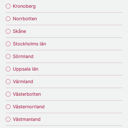
Kronoberg
Norrbotten
Skåne
Stockholms län
Sörmland
Uppsala län
Värmland
Västerbotten
Västernorrland
Västmanland