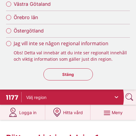
Västra Götaland
Örebro län
Östergötland
Jag vill inte se någon regional information
Obs! Detta val innebär att du inte ser regionalt innehåll
och viktig information som gäller just din region.
Stäng regionsväljaren
Stäng
Välj
region
Till startsidan för 1177
på 1177.se
på 1177.se
Meny
Logga in
Hitta vård