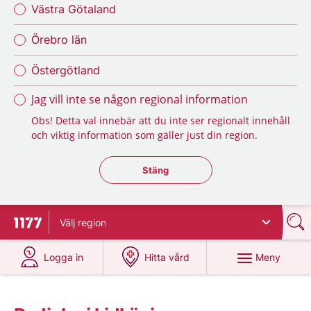
Västra Götaland
Örebro län
Östergötland
Jag vill inte se någon regional information
Obs! Detta val innebär att du inte ser regionalt innehåll
och viktig information som gäller just din region.
Stäng regionsväljaren
Stäng
Välj
region
Till startsidan för 1177
på 1177.se
på 1177.se
Meny
Logga in
Hitta vård