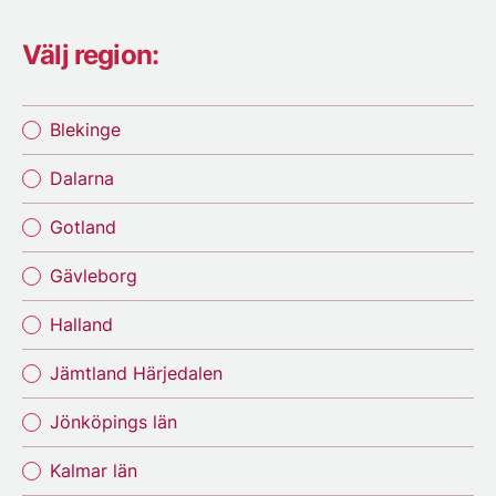
Välj region:
Blekinge
Dalarna
Gotland
Gävleborg
Halland
Jämtland Härjedalen
Jönköpings län
Kalmar län