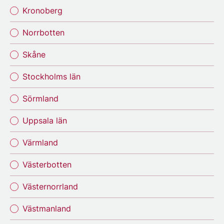
Kronoberg
Norrbotten
Skåne
Stockholms län
Sörmland
Uppsala län
Värmland
Västerbotten
Västernorrland
Västmanland