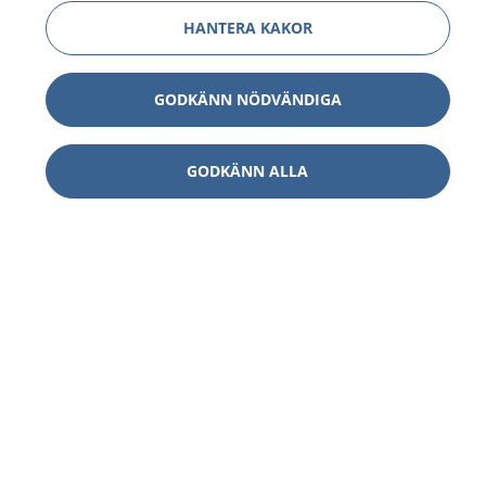
HANTERA KAKOR
GODKÄNN NÖDVÄNDIGA
GODKÄNN ALLA
1177
–
tryggt om din hälsa och vård