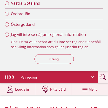
Västra Götaland
Örebro län
Östergötland
Jag vill inte se någon regional information
Obs! Detta val innebär att du inte ser regionalt innehåll
och viktig information som gäller just din region.
Stäng regionsväljaren
Stäng
Välj
region
Till startsidan för 1177
på 1177.se
på 1177.se
Meny
Logga in
Hitta vård