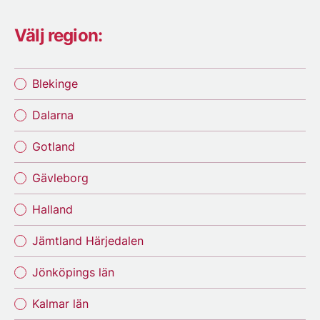
Välj region:
Blekinge
Dalarna
Gotland
Gävleborg
Halland
Jämtland Härjedalen
Jönköpings län
Kalmar län