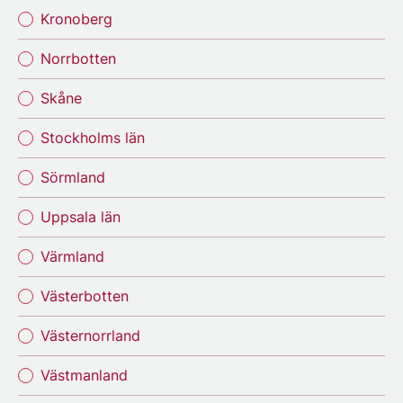
Kronoberg
Norrbotten
Skåne
Stockholms län
Sörmland
Uppsala län
Värmland
Västerbotten
Västernorrland
Västmanland