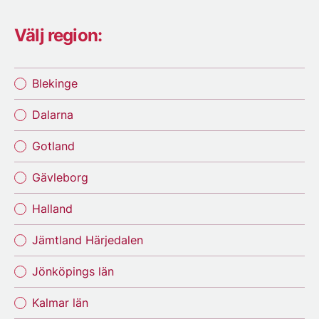
Välj region:
Blekinge
Dalarna
Gotland
Gävleborg
Halland
Jämtland Härjedalen
Jönköpings län
Kalmar län