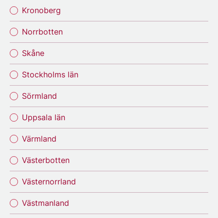
Kronoberg
Norrbotten
Skåne
Stockholms län
Sörmland
Uppsala län
Värmland
Västerbotten
Västernorrland
Västmanland