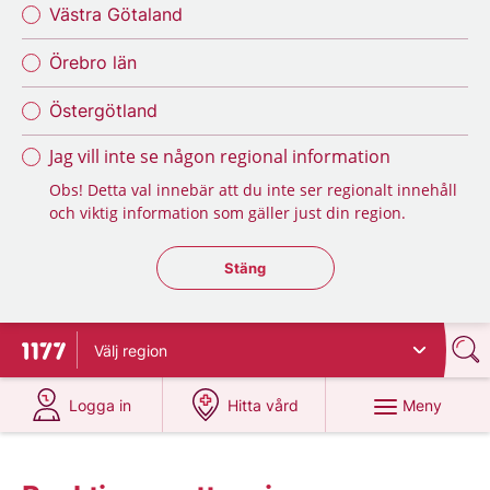
Västra Götaland
Örebro län
Östergötland
Jag vill inte se någon regional information
Obs! Detta val innebär att du inte ser regionalt innehåll
och viktig information som gäller just din region.
Stäng regionsväljaren
Stäng
Välj
region
Till startsidan för 1177
på 1177.se
på 1177.se
Meny
Logga in
Hitta vård