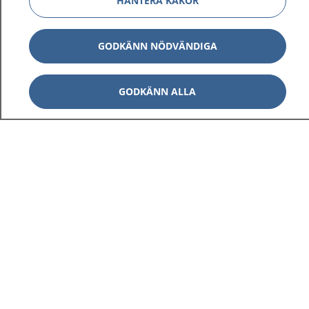
HANTERA KAKOR
GODKÄNN NÖDVÄNDIGA
GODKÄNN ALLA
1177
–
tryggt om din hälsa och vård
På 1177.se får du råd om hälsa och information om
sjukdomar och vilka mottagningar du kan kontakta.
Logga in för att läsa din journal och göra dina