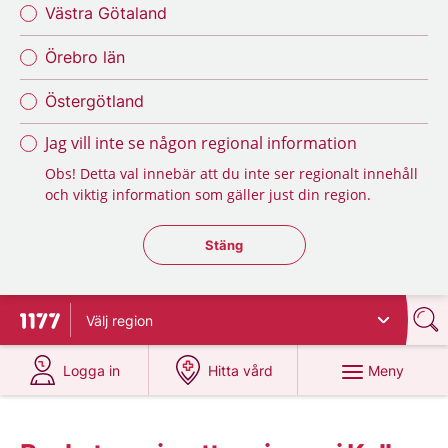
Västra Götaland
Örebro län
Östergötland
Jag vill inte se någon regional information
Obs! Detta val innebär att du inte ser regionalt innehåll
och viktig information som gäller just din region.
Stäng regionsväljaren
Stäng
Välj
region
Till startsidan för 1177
på 1177.se
på 1177.se
Meny
Logga in
Hitta vård