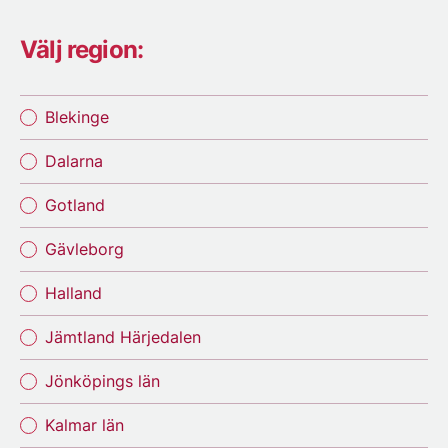
Välj region:
Blekinge
Dalarna
Gotland
Gävleborg
Halland
Jämtland Härjedalen
Jönköpings län
Kalmar län