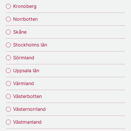
Kronoberg
Norrbotten
Skåne
Stockholms län
Sörmland
Uppsala län
Värmland
Västerbotten
Västernorrland
Västmanland