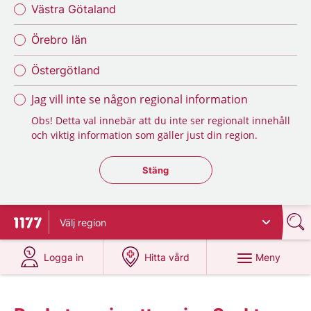
Västra Götaland
Örebro län
Östergötland
Jag vill inte se någon regional information
Obs! Detta val innebär att du inte ser regionalt innehåll
och viktig information som gäller just din region.
Stäng regionsväljaren
Stäng
Välj
region
Till startsidan för 1177
på 1177.se
på 1177.se
Meny
Logga in
Hitta vård