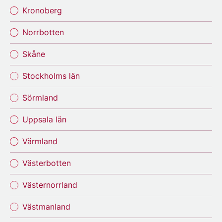
Kronoberg
Norrbotten
Skåne
Stockholms län
Sörmland
Uppsala län
Värmland
Västerbotten
Västernorrland
Västmanland