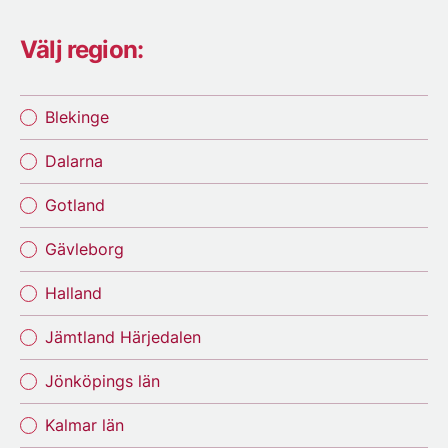
Välj region:
Blekinge
Dalarna
Gotland
Gävleborg
Halland
Jämtland Härjedalen
Jönköpings län
Kalmar län