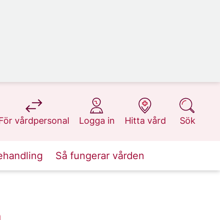
på 1177.se
på 1177.se
på 1177.se
på 1177.se
För vårdpersonal
Logga in
Hitta vård
Sök
ehandling
Så fungerar vården
m