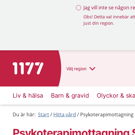
Jag vill inte se någon 
Obs! Detta val innebär att
just din region.
Till startsidan för 1177
Välj
region
Liv & hälsa
Barn & gravid
Olyckor & sk
Du är här:
Start
Hitta vård
Psykoterapimottagning S
Psykoterapimottagning S