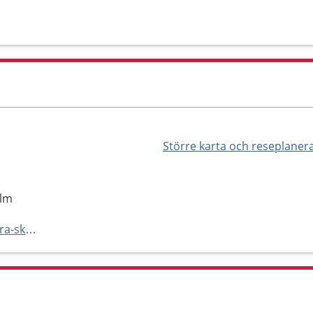
Större karta och reseplaner
olm
https://sanktlukas.se/nordvastra-skane-angelholm/