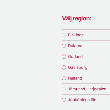
Välj region:
Blekinge
Dalarna
Gotland
Gävleborg
Halland
Jämtland Härjedalen
Jönköpings län