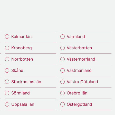
Kalmar län
Värmland
Kronoberg
Västerbotten
Norrbotten
Västernorrland
Skåne
Västmanland
Stockholms län
Västra Götaland
Sörmland
Örebro län
Uppsala län
Östergötland