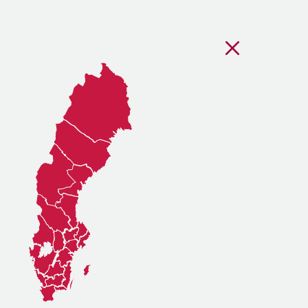
Stäng regionsvälj