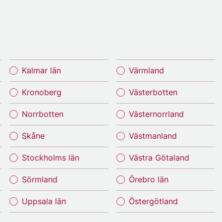
Kalmar län
Värmland
Kronoberg
Västerbotten
Norrbotten
Västernorrland
Skåne
Västmanland
Stockholms län
Västra Götaland
Sörmland
Örebro län
Uppsala län
Östergötland