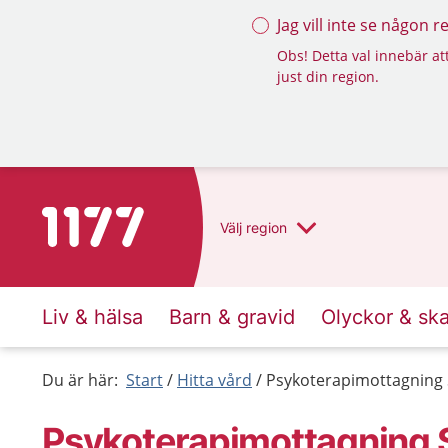
Jag vill inte se någon 
Obs! Detta val innebär att
just din region.
Till startsidan för 1177
Välj
region
Liv & hälsa
Barn & gravid
Olyckor & sk
Du är här:
Start
Hitta vård
Psykoterapimottagning
Psykoterapimottagning 