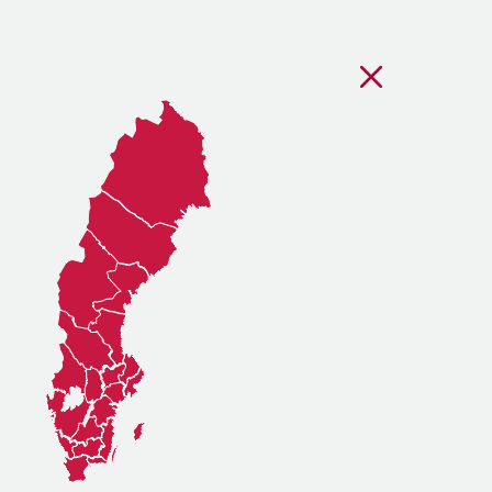
Stäng regionsvälj