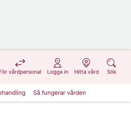
på 1177.se
på 1177.se
på 1177.se
på 1177.se
För vårdpersonal
Logga in
Hitta vård
Sök
ehandling
Så fungerar vården