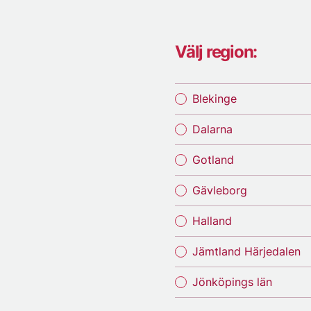
Välj region:
Blekinge
Dalarna
Gotland
Gävleborg
Halland
Jämtland Härjedalen
Jönköpings län