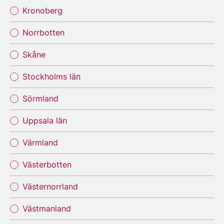
Kronoberg
Norrbotten
Skåne
Stockholms län
Sörmland
Uppsala län
Värmland
Västerbotten
Västernorrland
Västmanland