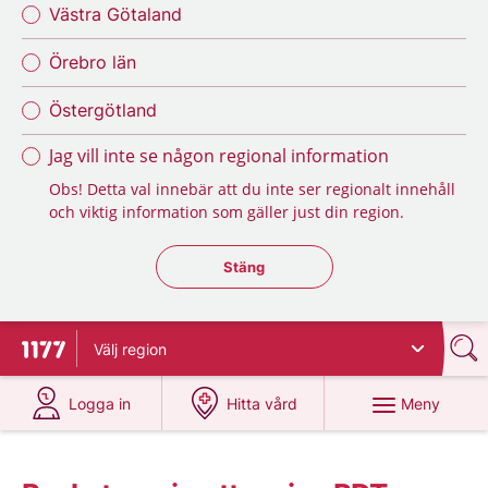
Västra Götaland
Örebro län
Östergötland
Jag vill inte se någon regional information
Obs! Detta val innebär att du inte ser regionalt innehåll
och viktig information som gäller just din region.
Stäng regionsväljaren
Stäng
Välj
region
Till startsidan för 1177
på 1177.se
på 1177.se
Meny
Logga in
Hitta vård