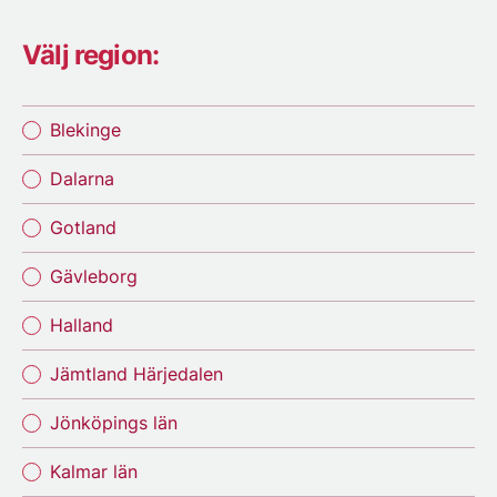
Välj region:
Blekinge
Dalarna
Gotland
Gävleborg
Halland
Jämtland Härjedalen
Jönköpings län
Kalmar län