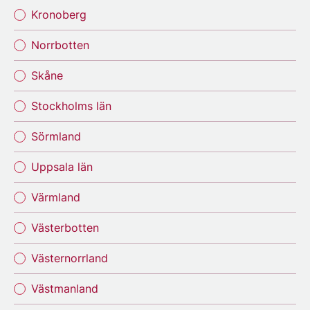
Kronoberg
Norrbotten
Skåne
Stockholms län
Sörmland
Uppsala län
Värmland
Västerbotten
Västernorrland
Västmanland