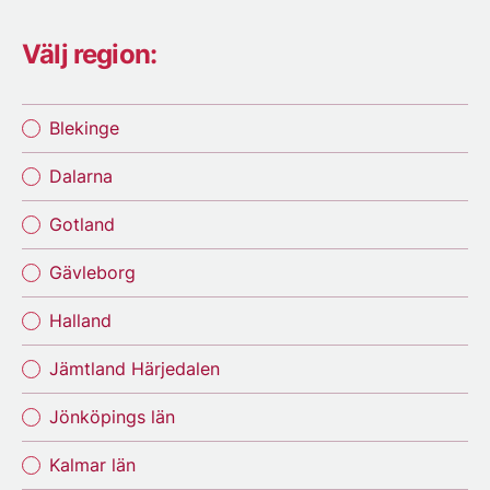
Välj region:
Blekinge
Dalarna
Gotland
Gävleborg
Halland
Jämtland Härjedalen
Jönköpings län
Kalmar län