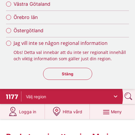
Västra Götaland
Örebro län
Östergötland
Jag vill inte se någon regional information
Obs! Detta val innebär att du inte ser regionalt innehåll
och viktig information som gäller just din region.
Stäng regionsväljaren
Stäng
Välj
region
Till startsidan för 1177
på 1177.se
på 1177.se
Meny
Logga in
Hitta vård