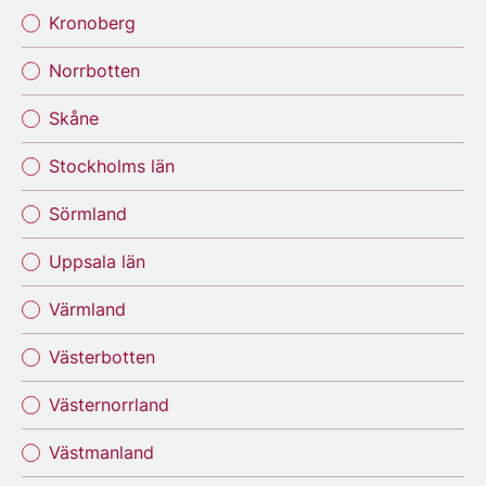
Kronoberg
Norrbotten
Skåne
Stockholms län
Sörmland
Uppsala län
Värmland
Västerbotten
Västernorrland
Västmanland