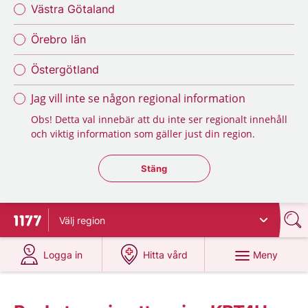
Västra Götaland
Örebro län
Östergötland
Jag vill inte se någon regional information
Obs! Detta val innebär att du inte ser regionalt innehåll
och viktig information som gäller just din region.
Stäng regionsväljaren
Stäng
Välj
region
Till startsidan för 1177
på 1177.se
på 1177.se
Meny
Logga in
Hitta vård