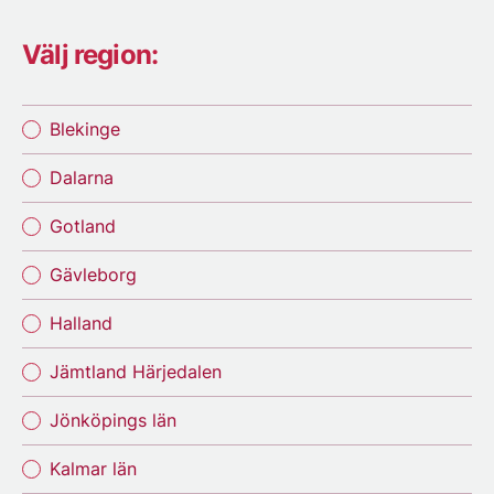
Välj region:
Blekinge
Dalarna
Gotland
Gävleborg
Halland
Jämtland Härjedalen
Jönköpings län
Kalmar län