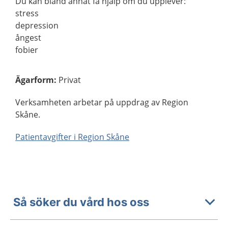
Du kan bland annat få hjälp om du upplever:
stress
depression
ångest
fobier
Ägarform
:
Privat
Verksamheten arbetar på uppdrag av Region
Skåne.
Patientavgifter i Region Skåne
Så söker du vård hos oss