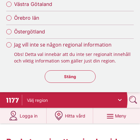
Västra Götaland
Örebro län
Östergötland
Jag vill inte se någon regional information
Obs! Detta val innebär att du inte ser regionalt innehåll
och viktig information som gäller just din region.
Stäng regionsväljaren
Stäng
Välj
region
Till startsidan för 1177
på 1177.se
på 1177.se
Meny
Logga in
Hitta vård