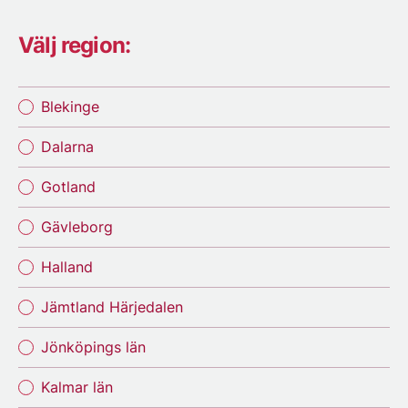
Välj region:
Blekinge
Dalarna
Gotland
Gävleborg
Halland
Jämtland Härjedalen
Jönköpings län
Kalmar län