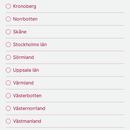
Kronoberg
Norrbotten
Skåne
Stockholms län
Sörmland
Uppsala län
Värmland
Västerbotten
Västernorrland
Västmanland