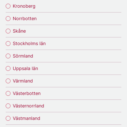
Kronoberg
Norrbotten
Skåne
Stockholms län
Sörmland
Uppsala län
Värmland
Västerbotten
Västernorrland
Västmanland