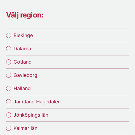
Välj region:
Blekinge
Dalarna
Gotland
Gävleborg
Halland
Jämtland Härjedalen
Jönköpings län
Kalmar län