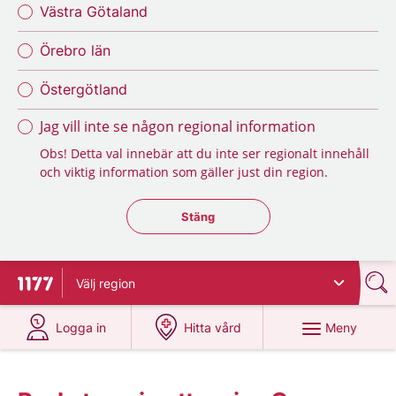
Västra Götaland
Örebro län
Östergötland
Jag vill inte se någon regional information
Obs! Detta val innebär att du inte ser regionalt innehåll
och viktig information som gäller just din region.
Stäng regionsväljaren
Stäng
Välj
region
Till startsidan för 1177
på 1177.se
på 1177.se
Meny
Logga in
Hitta vård