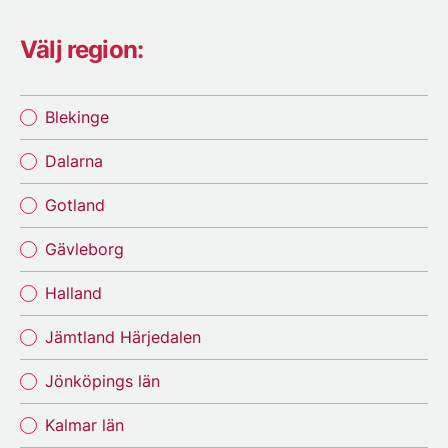
Välj region:
Blekinge
Dalarna
Gotland
Gävleborg
Halland
Jämtland Härjedalen
Jönköpings län
Kalmar län