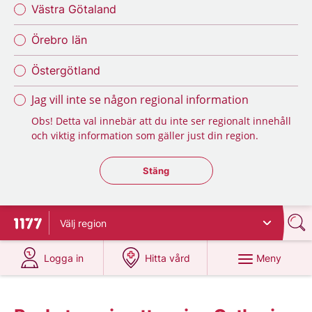
Västra Götaland
Örebro län
Östergötland
Jag vill inte se någon regional information
Obs! Detta val innebär att du inte ser regionalt innehåll
och viktig information som gäller just din region.
Stäng regionsväljaren
Stäng
Välj
region
Till startsidan för 1177
på 1177.se
på 1177.se
Meny
Logga in
Hitta vård