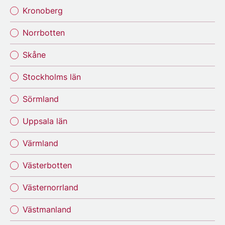
Kronoberg
Norrbotten
Skåne
Stockholms län
Sörmland
Uppsala län
Värmland
Västerbotten
Västernorrland
Västmanland