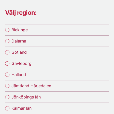
Välj region:
Blekinge
Dalarna
Gotland
Gävleborg
Halland
Jämtland Härjedalen
Jönköpings län
Kalmar län