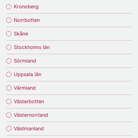
Kronoberg
Norrbotten
Skåne
Stockholms län
Sörmland
Uppsala län
Värmland
Västerbotten
Västernorrland
Västmanland