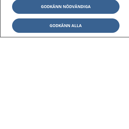
GODKÄNN NÖDVÄNDIGA
GODKÄNN ALLA
1177
–
tryggt om din hälsa och vård
På 1177.se får du råd om hälsa och information om
sjukdomar och vilka mottagningar du kan kontakta.
Logga in för att läsa din journal och göra dina
vårdärenden. Ring telefonnummer 1177 för
sjukvårdsrådgivning dygnet runt.
1177 ger dig råd när du vill må bättre.