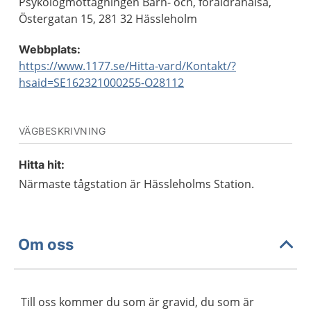
Psykologmottagningen Barn- och, föräldrahälsa,
Östergatan 15, 281 32 Hässleholm
Webbplats:
https://www.1177.se/Hitta-vard/Kontakt/?
hsaid=SE162321000255-O28112
VÄGBESKRIVNING
Hitta hit:
Närmaste tågstation är Hässleholms Station.
Om oss
Till oss kommer du som är gravid, du som är