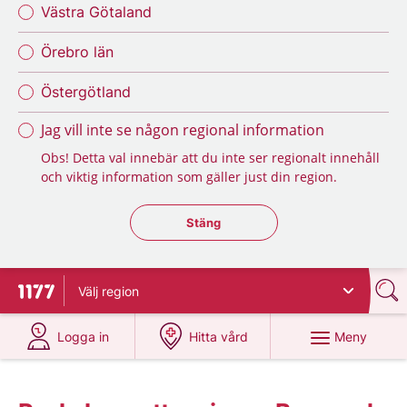
Västra Götaland
Örebro län
Östergötland
Jag vill inte se någon regional information
Obs! Detta val innebär att du inte ser regionalt innehåll
och viktig information som gäller just din region.
Stäng regionsväljaren
Stäng
Välj
region
Till startsidan för 1177
på 1177.se
på 1177.se
Meny
Logga in
Hitta vård