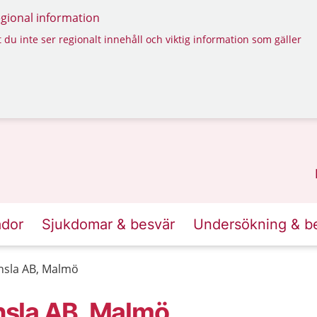
regional information
 du inte ser regionalt innehåll och viktig information som gäller
ador
Sjukdomar & besvär
Undersökning & b
nsla AB, Malmö
sla AB, Malmö