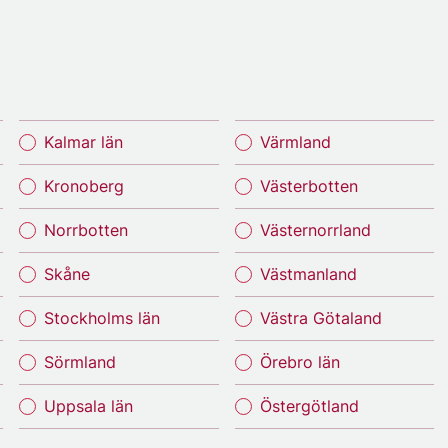
Kalmar län
Värmland
Kronoberg
Västerbotten
Norrbotten
Västernorrland
Skåne
Västmanland
Stockholms län
Västra Götaland
Sörmland
Örebro län
Uppsala län
Östergötland