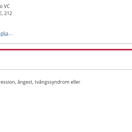
/o VC
E, 212
http://www.psykologmottagningkansla.se
ression, ångest, tvångssyndrom eller