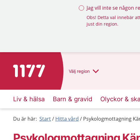
Jag vill inte se någon 
Obs! Detta val innebär att
just din region.
Till startsidan för 1177
Välj
region
Liv & hälsa
Barn & gravid
Olyckor & sk
Du är här:
Start
Hitta vård
Psykologmottagning Kä
Psykologmottagning Kän