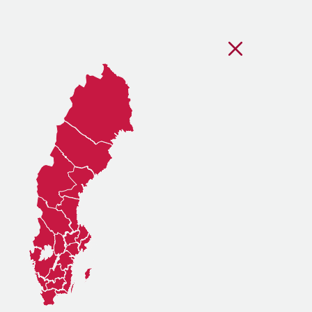
Stäng regionsvälj