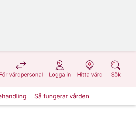
på 1177.se
på 1177.se
på 1177.se
på 1177.se
För vårdpersonal
Logga in
Hitta vård
Sök
ehandling
Så fungerar vården