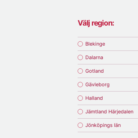
Välj region:
Blekinge
Dalarna
Gotland
Gävleborg
Halland
Jämtland Härjedalen
Jönköpings län