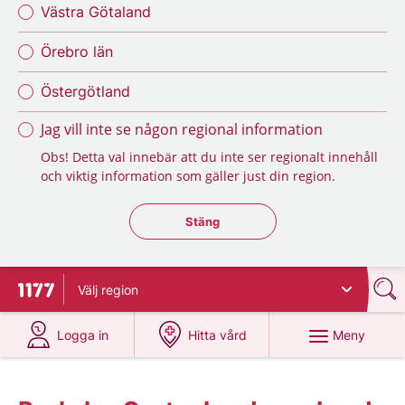
Västra Götaland
Örebro län
Östergötland
Jag vill inte se någon regional information
Obs! Detta val innebär att du inte ser regionalt innehåll
och viktig information som gäller just din region.
Stäng regionsväljaren
Stäng
Välj
region
Till startsidan för 1177
på 1177.se
på 1177.se
Meny
Logga in
Hitta vård