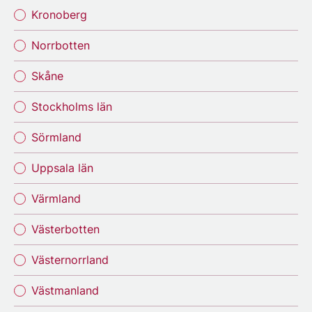
Kronoberg
Norrbotten
Skåne
Stockholms län
Sörmland
Uppsala län
Värmland
Västerbotten
Västernorrland
Västmanland