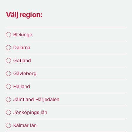
Välj region:
Blekinge
Dalarna
Gotland
Gävleborg
Halland
Jämtland Härjedalen
Jönköpings län
Kalmar län