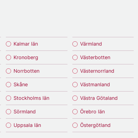
Kalmar län
Värmland
Kronoberg
Västerbotten
Norrbotten
Västernorrland
Skåne
Västmanland
Stockholms län
Västra Götaland
Sörmland
Örebro län
Uppsala län
Östergötland