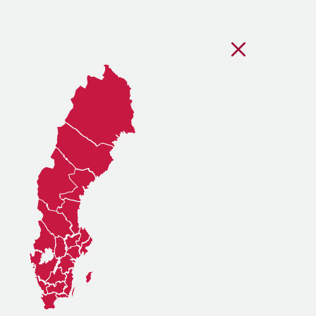
Stäng regionsvälj