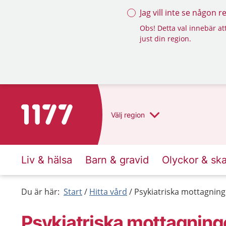
Jag vill inte se någon 
Obs! Detta val innebär att
just din region.
Till startsidan för 1177
Välj
region
Liv & hälsa
Barn & gravid
Olyckor & sk
Du är här:
Start
Hitta vård
Psykiatriska mottagninge
Psykiatriska mottagning