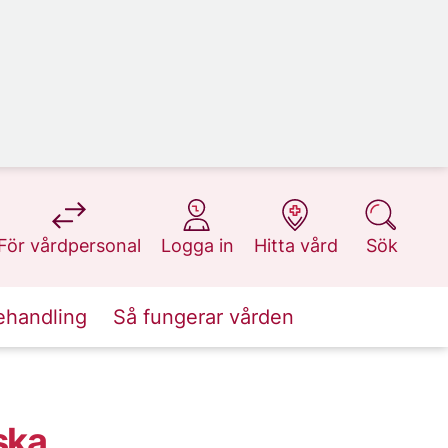
på 1177.se
på 1177.se
på 1177.se
på 1177.se
För vårdpersonal
Logga in
Hitta vård
Sök
ehandling
Så fungerar vården
ska