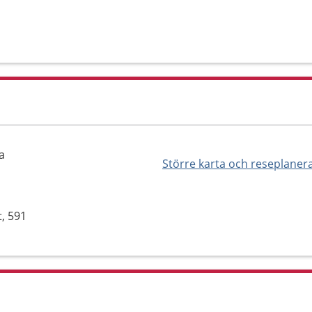
a
Större karta och reseplaner
t, 591