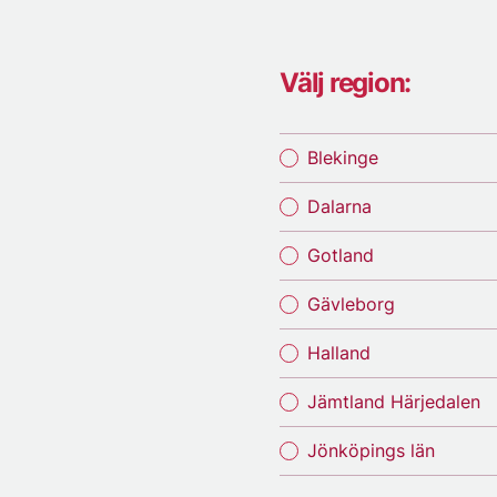
Välj region:
Blekinge
Dalarna
Gotland
Gävleborg
Halland
Jämtland Härjedalen
Jönköpings län