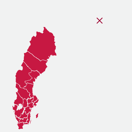
Stäng regionsvälj