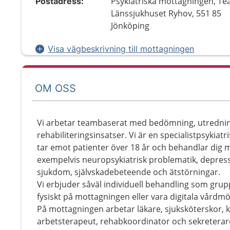
Psykiatriska mottagningen, Te
Postadress:
Länssjukhuset Ryhov, 551 85
Jönköping
Visa vägbeskrivning till mottagningen
OM OSS
Vi arbetar teambaserat med bedömning, utrednin
rehabiliteringsinsatser. Vi är en specialistpsykiat
tar emot patienter över 18 år och behandlar dig 
exempelvis neuropsykiatrisk problematik, depressi
sjukdom, självskadebeteende och ätstörningar.
Vi erbjuder såväl individuell behandling som gru
fysiskt på mottagningen eller vara digitala vårdmö
På mottagningen arbetar läkare, sjuksköterskor, 
arbetsterapeut, rehabkoordinator och sekreterar