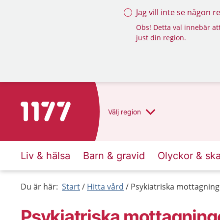
Jag vill inte se någon 
Obs! Detta val innebär att
just din region.
Till startsidan för 1177
Välj
region
Liv & hälsa
Barn & gravid
Olyckor & sk
Du är här:
Start
Hitta vård
Psykiatriska mottagnin
Psykiatriska mottagnin