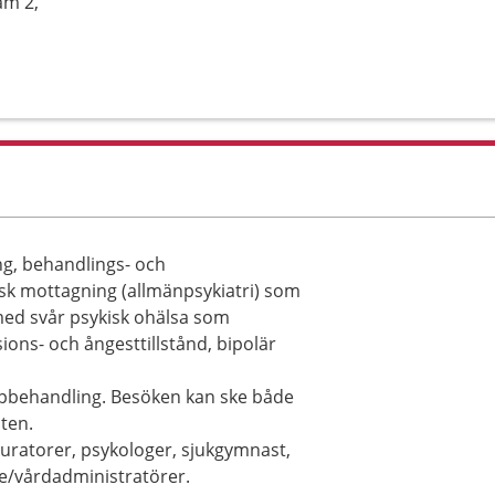
am 2,
g, behandlings- och
risk mottagning (allmänpsykiatri) som
med svår psykisk ohälsa som
ons- och ångesttillstånd, bipolär
ppbehandling. Besöken kan ske både
ten.
kuratorer, psykologer, sjukgymnast,
e/vårdadministratörer.