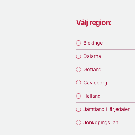
Välj region:
Blekinge
Dalarna
Gotland
Gävleborg
Halland
Jämtland Härjedalen
Jönköpings län