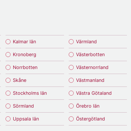
Kalmar län
Värmland
Kronoberg
Västerbotten
Norrbotten
Västernorrland
Skåne
Västmanland
Stockholms län
Västra Götaland
Sörmland
Örebro län
Uppsala län
Östergötland