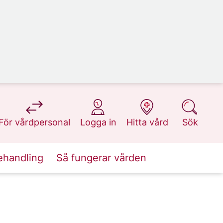
på 1177.se
på 1177.se
på 1177.se
på 1177.se
För vårdpersonal
Logga in
Hitta vård
Sök
ehandling
Så fungerar vården