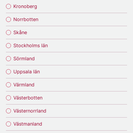
Kronoberg
Norrbotten
Skåne
Stockholms län
Sörmland
Uppsala län
Värmland
Västerbotten
Västernorrland
Västmanland