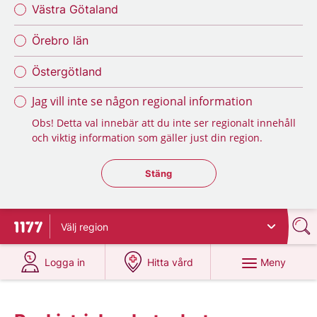
Västra Götaland
Örebro län
Östergötland
Jag vill inte se någon regional information
Obs! Detta val innebär att du inte ser regionalt innehåll
och viktig information som gäller just din region.
Stäng regionsväljaren
Stäng
Välj
region
Till startsidan för 1177
på 1177.se
på 1177.se
Meny
Logga in
Hitta vård