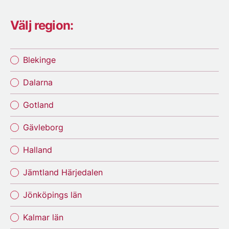
Välj region:
Blekinge
Dalarna
Gotland
Gävleborg
Halland
Jämtland Härjedalen
Jönköpings län
Kalmar län