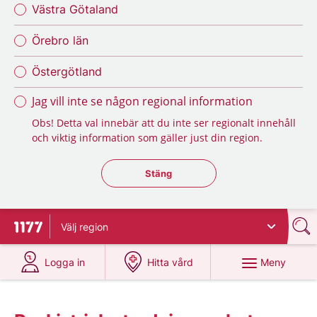
Västra Götaland
Örebro län
Östergötland
Jag vill inte se någon regional information
Obs! Detta val innebär att du inte ser regionalt innehåll
och viktig information som gäller just din region.
Stäng regionsväljaren
Stäng
Välj
region
Till startsidan för 1177
på 1177.se
på 1177.se
Meny
Logga in
Hitta vård