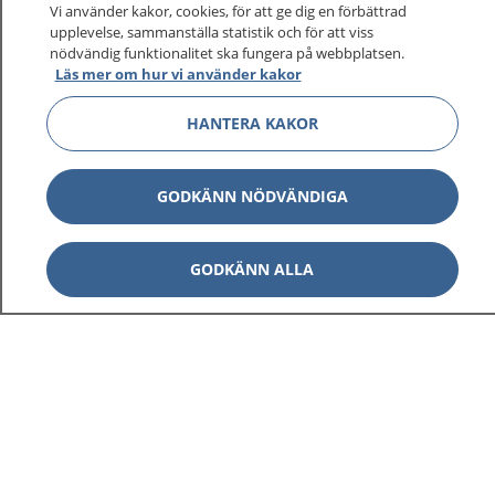
Vi använder kakor, cookies, för att ge dig en förbättrad
upplevelse, sammanställa statistik och för att viss
nödvändig funktionalitet ska fungera på webbplatsen.
Läs mer om hur vi använder kakor
HANTERA KAKOR
GODKÄNN NÖDVÄNDIGA
GODKÄNN ALLA
1177
–
tryggt om din hälsa och vård
På 1177.se får du råd om hälsa och information om
sjukdomar och vilka mottagningar du kan kontakta.
Logga in för att läsa din journal och göra dina