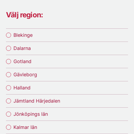
Välj region:
Blekinge
Dalarna
Gotland
Gävleborg
Halland
Jämtland Härjedalen
Jönköpings län
Kalmar län