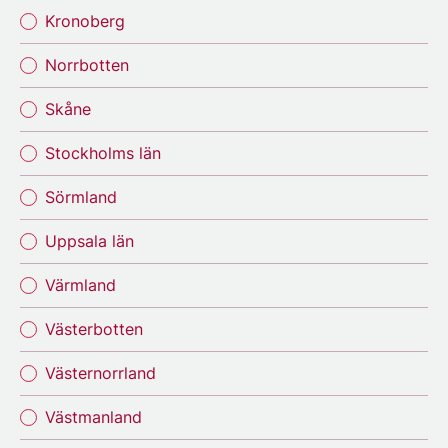
Kronoberg
Norrbotten
Skåne
Stockholms län
Sörmland
Uppsala län
Värmland
Västerbotten
Västernorrland
Västmanland