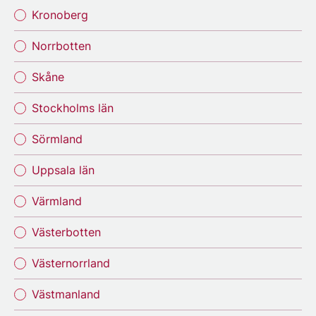
Kronoberg
Norrbotten
Skåne
Stockholms län
Sörmland
Uppsala län
Värmland
Västerbotten
Västernorrland
Västmanland