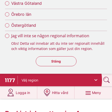
Västra Götaland
Örebro län
Östergötland
Jag vill inte se någon regional information
Obs! Detta val innebär att du inte ser regionalt innehåll
och viktig information som gäller just din region.
Stäng regionsväljaren
Stäng
Välj
region
Till startsidan för 1177
på 1177.se
på 1177.se
Meny
Logga in
Hitta vård