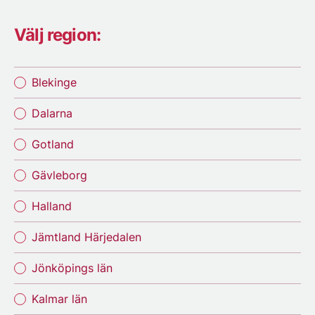
Välj region:
Blekinge
Dalarna
Gotland
Gävleborg
Halland
Jämtland Härjedalen
Jönköpings län
Kalmar län