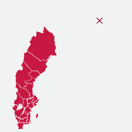
Stäng regionsvälj