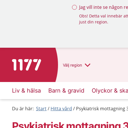
Jag vill inte se någon 
Obs! Detta val innebär att
just din region.
Till startsidan för 1177
Välj
region
Liv & hälsa
Barn & gravid
Olyckor & sk
Du är här:
Start
Hitta vård
Psykiatrisk mottagning
Psykiatrisk mottagning 