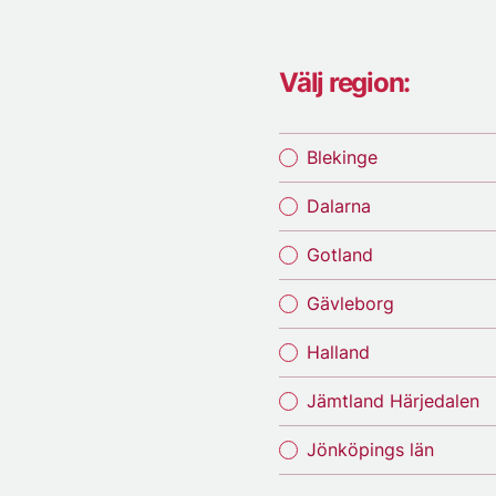
Välj region:
Blekinge
Dalarna
Gotland
Gävleborg
Halland
Jämtland Härjedalen
Jönköpings län