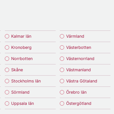
Kalmar län
Värmland
Kronoberg
Västerbotten
Norrbotten
Västernorrland
Skåne
Västmanland
Stockholms län
Västra Götaland
Sörmland
Örebro län
Uppsala län
Östergötland