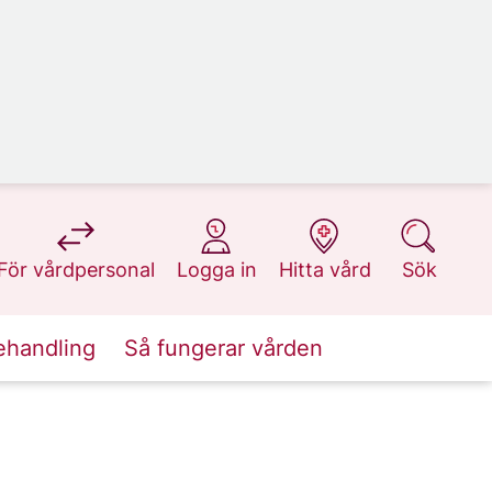
på 1177.se
på 1177.se
på 1177.se
på 1177.se
För vårdpersonal
Logga in
Hitta vård
Sök
ehandling
Så fungerar vården